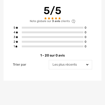
5/5
Note globale sur
3 avis
clients
avis ont la not
5
0
avis ont la not
4
0
avis ont la not
3
0
avis ont la not
2
0
avis ont la not
1
0
1 - 20 sur 0 avis
Trier par
Trier par