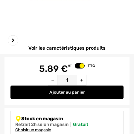
Element 1 sur 2
Voir les caractéristiques produits
5.89
€
TTC
HT
Changer le prix
Quantité
−
+
Ajouter
au panier
Pointeaux diamètre 7 et 8 mm
Stock en magasin
Retrait 2h selon magasin
|
gratuit
Choisir un magasin