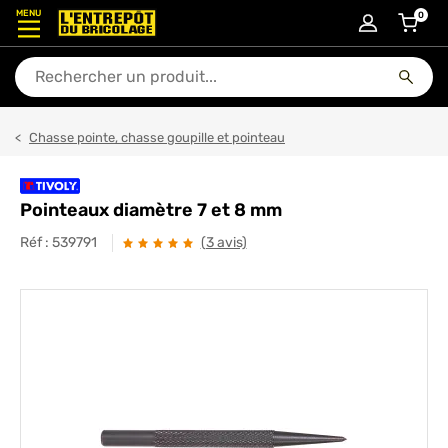
MENU
0
articl
En quoi puis-je vous aider ?
Chasse pointe, chasse goupille et pointeau
Pointeaux diamètre 7 et 8 mm
Réf :
539791
(3 avis)