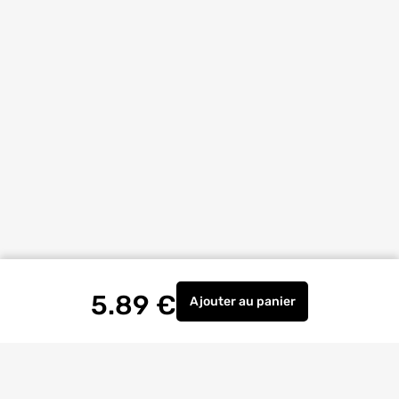
5.89
€
Ajouter
au panier
Pointeaux diamètre 7 et 