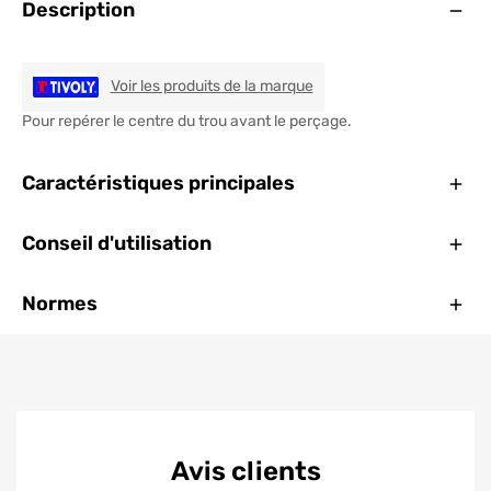
Ouve
Description
TIVOLY
Voir les produits de la marque
Pour repérer le centre du trou avant le perçage.
Ferm
Caractéristiques principales
Ferm
Conseil d'utilisation
Ferm
Normes
Avis clients