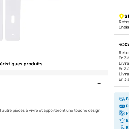
S
Retr
Chois
C
Retr
en 3
Livr
téristiques produits
en 3
Livra
en 3
Ouvert
P
ANI
Pa
 autre pièces à vivre et apporteront une touche design
Pa
Ex
Br