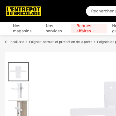
En quoi puis-je
Produits
Nos
Nos
Bonnes
N
magasins
services
affaires
g
Quincaillerie
Poignée, serrure et protection de la porte
Poignée de 