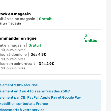
tock en magasin
ait 2h selon magasin
|
gratuit
ir un magasin
3
ommander en ligne
unités
ait en magasin
|
gratuit
 à 10 jours ouvrés
aison à domicile
|
dès 4.9€
 à 10 jours ouvrés
ison en point retrait
|
dès 2.9€
 à 10 jours ouvrés
aiement 100% sécurisé
iement en 3 ou 4 fois sans frais dès 250€
iement par CB, PayPal, Apple Pay et Google Pay
pédition sur toute la France
icoexperts à votre service