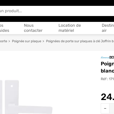
 vous aider ?
os
Nous
Location de
Destin
uides
contacter
matériel
air
porte
Poignée sur plaque
Poignées de porte sur plaques à clé Joffri
Poign
blan
Réf :
17
24
Quantit
−