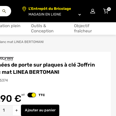
L’Entrepôt du Bricolage
0
articl
Choisir un magasin
ation plein
Outils &
Objectif
Conception
fraîcheur
n blanc mat LINEA BERTOMANI
ées de porte sur plaques à clé Joffrin
c mat LINEA BERTOMANI
15374
.90
€
TTC
HT
Changer le prix
é
+
Ajouter
au panier
Poignées de porte sur plaques à clé Joffr