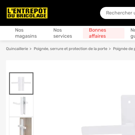
En quoi puis-je
Produits
Nos
Nos
Bonnes
N
magasins
services
affaires
g
Quincaillerie
Poignée, serrure et protection de la porte
Poignée de 