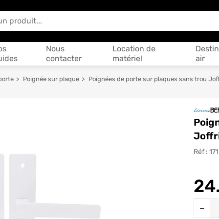
 vous aider ?
os
Nous
Location de
Destin
uides
contacter
matériel
air
porte
Poignée sur plaque
Poignées de porte sur plaques sans trou J
Poign
Joff
Réf :
17
24
Quantit
−