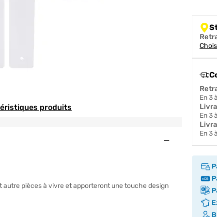
S
Retr
Chois
C
Retr
en 3
Livr
téristiques produits
en 3
Livra
en 3
Ouvert
P
ANI
Pa
 autre pièces à vivre et apporteront une touche design
Pa
Ex
Br