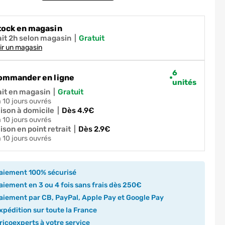
tock en magasin
ait 2h selon magasin
|
gratuit
ir un magasin
6
ommander en ligne
unités
ait en magasin
|
gratuit
 à 10 jours ouvrés
aison à domicile
|
dès 4.9€
 à 10 jours ouvrés
ison en point retrait
|
dès 2.9€
 à 10 jours ouvrés
aiement 100% sécurisé
iement en 3 ou 4 fois sans frais dès 250€
iement par CB, PayPal, Apple Pay et Google Pay
pédition sur toute la France
icoexperts à votre service