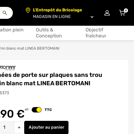
L’Entrepôt du Bricolage
0
articl
Choisir un magasin
ation plein
Outils &
Objectif
Conception
fraîcheur
offrin blanc mat LINEA BERTOMANI
ées de porte sur plaques sans trou
rin blanc mat LINEA BERTOMANI
15373
.90
€
TTC
HT
Changer le prix
é
+
Ajouter
au panier
Poignées de porte sur plaques sans trou J