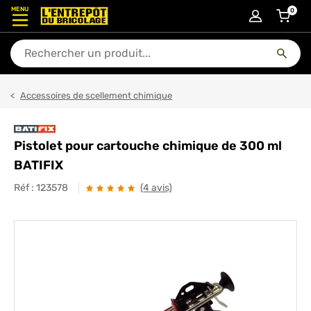
MENU
0
articl
En quoi puis-je vous aider ?
Accessoires de scellement chimique
Pistolet pour cartouche chimique de 300 ml
BATIFIX
Réf :
123578
(4 avis)