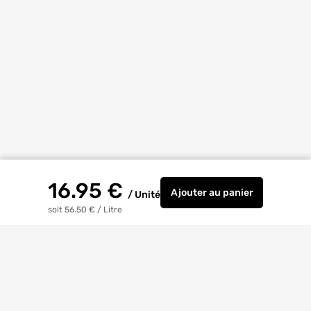
16.95
€
Ajouter
au panier
/
Unité
Pistolet pour cartou
soit 56.50 €
/
Litre