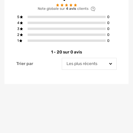
Note globale sur
4 avis
clients
avis ont la not
5
0
avis ont la not
4
0
avis ont la not
3
0
avis ont la not
2
0
avis ont la not
1
0
1 - 20 sur 0 avis
Trier par
Trier par