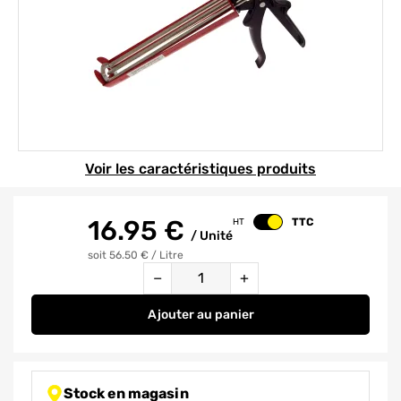
Element 1 sur 1
Voir les caractéristiques produits
16.95
€
TTC
HT
Changer le prix
/
Unité
soit 56.50 €
/
Litre
Quantité
−
+
Ajouter
au panier
Pistolet pour cartouche chimiqu
Stock en magasin