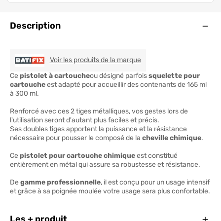
Ouve
Description
BATIFIX
Voir les produits de la marque
Ce
pistolet à cartouche
ou désigné parfois
squelette pour
cartouche
est adapté pour accueillir des contenants de 165 ml
à 300 ml.
Renforcé avec ces 2 tiges métalliques, vos gestes lors de
l'utilisation seront d'autant plus faciles et précis.
Ses doubles tiges apportent la puissance et la résistance
nécessaire pour pousser le composé de la
cheville chimique
.
Ce
pistolet pour cartouche chimique
est constitué
entièrement en métal qui assure sa robustesse et résistance.
De
gamme professionnelle
, il est conçu pour un usage intensif
et grâce à sa poignée moulée votre usage sera plus confortable.
Ferm
Les + produit