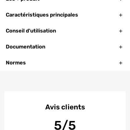
Ferm
Caractéristiques principales
Ferm
Conseil d'utilisation
Ferm
Documentation
Ferm
Normes
Avis clients
5/5