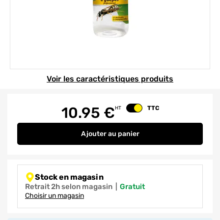
Element 1 sur 1
Voir les caractéristiques produits
10.95
€
TTC
HT
Changer le prix
Ajouter
au panier
Piège guêpes et frelons réutilisa
Stock en magasin
Retrait 2h selon magasin
|
gratuit
Choisir un magasin