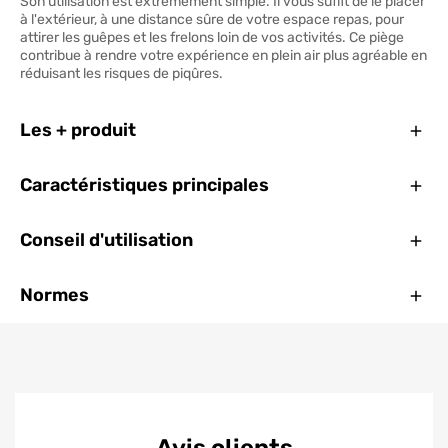
Son utilisation est extrêmement simple. Il vous suffit de le placer
à l'extérieur, à une distance sûre de votre espace repas, pour
attirer les guêpes et les frelons loin de vos activités. Ce piège
contribue à rendre votre expérience en plein air plus agréable en
réduisant les risques de piqûres.
Ferm
Les + produit
Ferm
Caractéristiques principales
Ferm
Conseil d'utilisation
Ferm
Normes