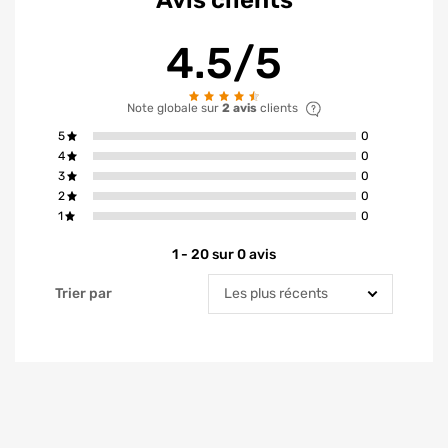
Avis clients
4.5/5
Note globale sur
2 avis
clients
avis ont la not
5
0
avis ont la not
4
0
avis ont la not
3
0
avis ont la not
2
0
avis ont la not
1
0
1 - 20 sur 0 avis
Trier par
Trier par