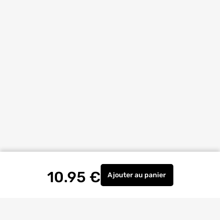
10.95
€
Ajouter
au panier
Piège guêpes et frelons r