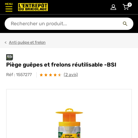
MENU
0
articl
En quoi puis-je vous aider ?
Anti guêpe et frelon
Piège guêpes et frelons réutilisable -BSI
Réf :
1557277
(2 avis)