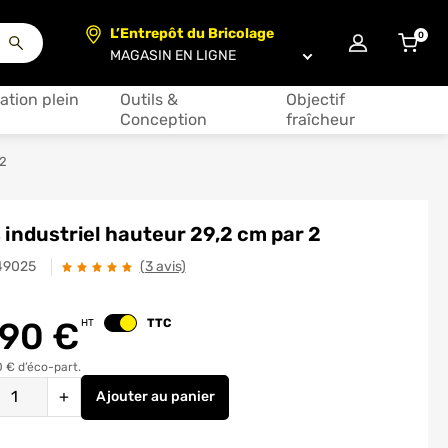
L’Entrepôt du Bricolage
0
articl
Choisir un magasin
ation plein
Outils &
Objectif
Conception
fraîcheur
 2
 industriel hauteur 29,2 cm par 2
49025
(3 avis)
.90
€
TTC
HT
Changer le prix
0 € d’éco-part.
é
+
Ajouter
au panier
Pieds industriel hauteur 29,2 cm par 2