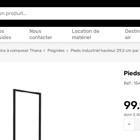
 vous aider ?
os
Nous
Location de
Destin
uides
contacter
matériel
air
bains à composer Thana
Poignées
Pieds industriel hauteur 29,2 cm par
Pieds
Réf :
15
99
dont 0.4
Quantit
−