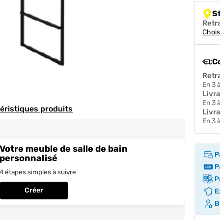
S
Retr
Chois
C
Retr
en 3
Livr
en 3
téristiques produits
Livra
en 3
Votre meuble de salle de bain
P
personnalisé
Pa
4 étapes simples à suivre
Pa
Créer
Ex
Br