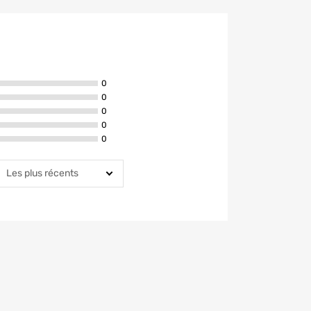
avis ont la note de 5 étoiles
0
avis ont la note de 4 étoiles
0
avis ont la note de 3 étoiles
0
avis ont la note de 2 étoiles
0
avis ont la note de 1 étoiles
0
rier par