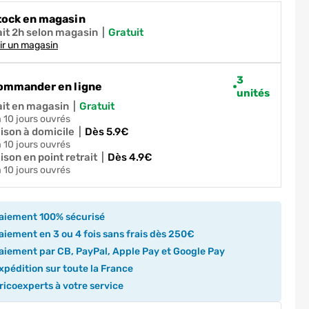
tock en magasin
ait 2h selon magasin
|
gratuit
ir un magasin
3
ommander en ligne
unités
ait en magasin
|
gratuit
 à 10 jours ouvrés
aison à domicile
|
dès 5.9€
 à 10 jours ouvrés
ison en point retrait
|
dès 4.9€
 à 10 jours ouvrés
aiement 100% sécurisé
iement en 3 ou 4 fois sans frais dès 250€
iement par CB, PayPal, Apple Pay et Google Pay
pédition sur toute la France
icoexperts à votre service