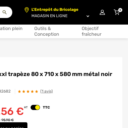
L’Entrepôt du Bricolage
0
articl
Choisir un magasin
ation plein
Outils &
Objectif
Conception
fraîcheur
xxl trapèze 80 x 710 x 580 mm métal noir
82682
(1 avis)
.56
€
TTC
HT
Changer le prix
e
95.90 €