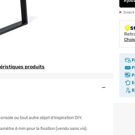
Ajou
Jusqu’à
S
Retr
Chois
P
téristiques produits
Pa
Pa
Ex
Ouvert
Br
onsole ou tout autre objet d'inspiration DIY.
diamètre 6 mm pour la fixation (vendu sans vis).