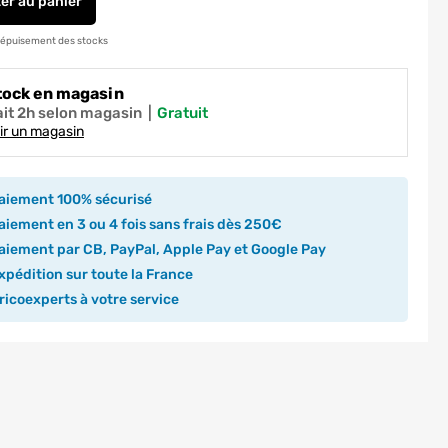
ter
au panier
Pied xxl trapèze 80 x 710 x 580 mm métal noir REI
 épuisement des stocks
tock en magasin
ait 2h selon magasin
|
gratuit
ir un magasin
aiement 100% sécurisé
iement en 3 ou 4 fois sans frais dès 250€
iement par CB, PayPal, Apple Pay et Google Pay
pédition sur toute la France
icoexperts à votre service