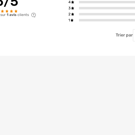
5/5
4
3
2
 sur
1 avis
clients
1
T
Trier par