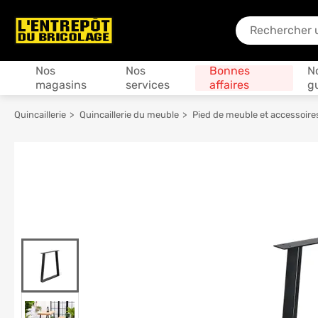
En quoi puis-je
Produits
Nos
Nos
Bonnes
N
magasins
services
affaires
g
Quincaillerie
Quincaillerie du meuble
Pied de meuble et accessoire