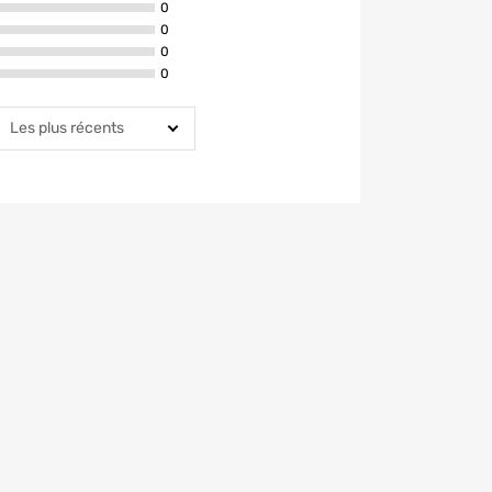
avis ont la note de 4 étoiles
0
avis ont la note de 3 étoiles
0
avis ont la note de 2 étoiles
0
avis ont la note de 1 étoiles
0
rier par