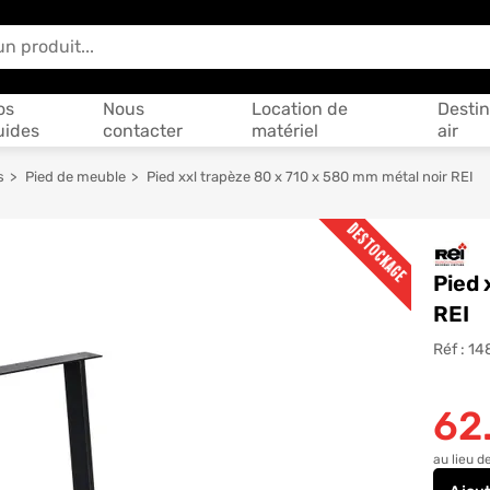
 vous aider ?
os
Nous
Location de
Destin
uides
contacter
matériel
air
s
Pied de meuble
Pied xxl trapèze 80 x 710 x 580 mm métal noir REI
DESTOCKAGE
Pied 
REI
Réf :
14
62
au lieu d