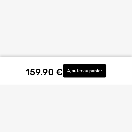
159.90
€
Ajouter
au panier
Perceuse à percussion s
Livraison à
domicile
Retrait magasin
gratuit