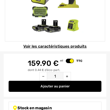
Element 1 sur 1
Voir les caractéristiques produits
159.90
€
TTC
HT
Changer le prix
dont 0.44 € d’éco-part.
Quantité
−
+
Ajouter
au panier
Perceuse à percussion sans fil 1
Stock en magasin