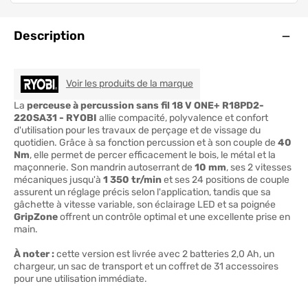
Ouve
Description
RYOBI
Voir les produits de la marque
La
perceuse à percussion sans fil 18 V ONE+ R18PD2-
220SA31 - RYOBI
allie compacité, polyvalence et confort
d'utilisation pour les travaux de perçage et de vissage du
quotidien. Grâce à sa fonction percussion et à son couple de
40
Nm
, elle permet de percer efficacement le bois, le métal et la
maçonnerie. Son mandrin autoserrant de
10 mm
, ses 2 vitesses
mécaniques jusqu'à
1 350 tr/min
et ses 24 positions de couple
assurent un réglage précis selon l'application, tandis que sa
gâchette à vitesse variable, son éclairage LED et sa poignée
GripZone
offrent un contrôle optimal et une excellente prise en
main.
À noter :
cette version est livrée avec 2 batteries 2,0 Ah, un
chargeur, un sac de transport et un coffret de 31 accessoires
pour une utilisation immédiate.