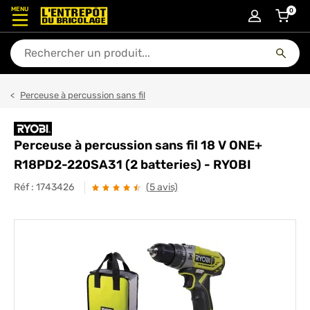
MENU
0
articl
En quoi puis-je vous aider ?
Perceuse à percussion sans fil
Perceuse à percussion sans fil 18 V ONE+
R18PD2-220SA31 (2 batteries) - RYOBI
Réf :
1743426
(5 avis)