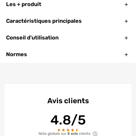
Ferm
Les + produit
Ferm
Caractéristiques principales
Ferm
Conseil d'utilisation
Ferm
Normes
Avis clients
4.8/5
Note globale sur
5 avis
clients