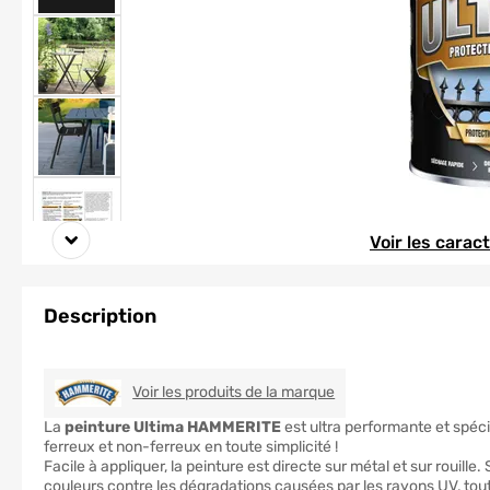
Element 1 sur 6
Element 1 sur 6
Voir les carac
Description
HAMMERITE
Voir les produits de la marque
La
peinture Ultima HAMMERITE
est ultra performante et spé
ferreux et non-ferreux en toute simplicité !
Facile à appliquer, la peinture est directe sur métal et sur rouil
couleurs contre les dégradations causées par les rayons UV, tout