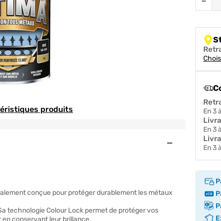
−
S
Retr
Chois
C
Retr
téristiques produits
en 3
Livr
en 3
Livra
Ouvert
en 3
P
cialement conçue pour protéger durablement les métaux
Pa
Pa
le. Sa technologie Colour Lock permet de protéger vos
Ex
 en conservant leur brillance.