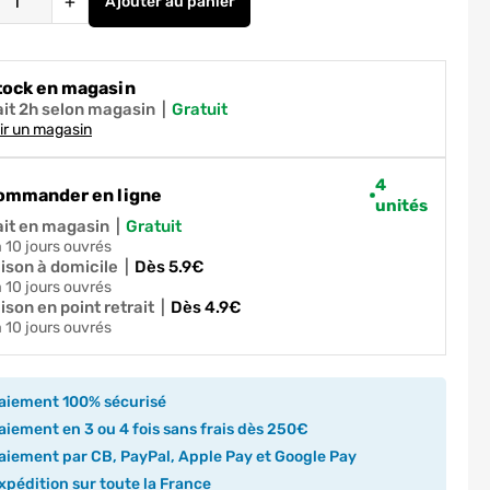
+
Ajouter
au panier
Peinture fer extérieur ultima noir mat 0,7
tock en magasin
ait 2h selon magasin
|
gratuit
ir un magasin
4
ommander en ligne
unités
ait en magasin
|
gratuit
 à 10 jours ouvrés
aison à domicile
|
dès 5.9€
 à 10 jours ouvrés
ison en point retrait
|
dès 4.9€
 à 10 jours ouvrés
aiement 100% sécurisé
iement en 3 ou 4 fois sans frais dès 250€
iement par CB, PayPal, Apple Pay et Google Pay
pédition sur toute la France