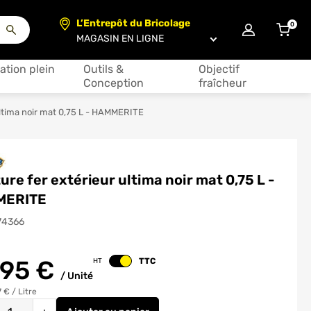
L’Entrepôt du Bricolage
0
articl
Choisir un magasin
ation plein
Outils &
Objectif
Conception
fraîcheur
ultima noir mat 0,75 L - HAMMERITE
ure fer extérieur ultima noir mat 0,75 L -
MERITE
74366
.95
€
TTC
HT
Changer le prix
/
Unité
7 €
/
Litre
é