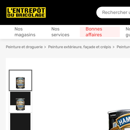
En quoi puis-je
Produits
Nos
Nos
Bonnes
N
magasins
services
affaires
g
Peinture et droguerie
Peinture extérieure, façade et crépis
Peintur