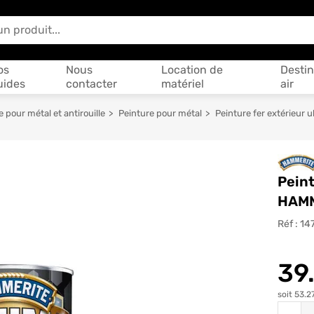
 vous aider ?
os
Nous
Location de
Destin
uides
contacter
matériel
air
e pour métal et antirouille
Peinture pour métal
Peinture fer extérieur 
Peint
HAM
Réf :
14
39
soit 53.2
Quantit