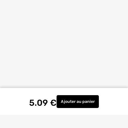
5.09
€
Ajouter
au panier
Paumelle à souder hauteu