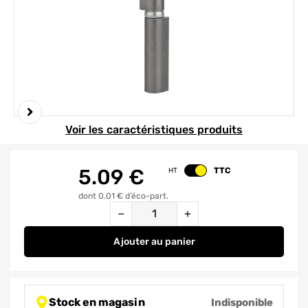
Element 1 sur 2
Voir les caractéristiques produits
5.09
€
TTC
HT
Changer le prix
dont 0.01 € d’éco-part.
Quantité
−
+
Ajouter
au panier
Paumelle à souder hauteur 160 m
Stock en magasin
Indisponible