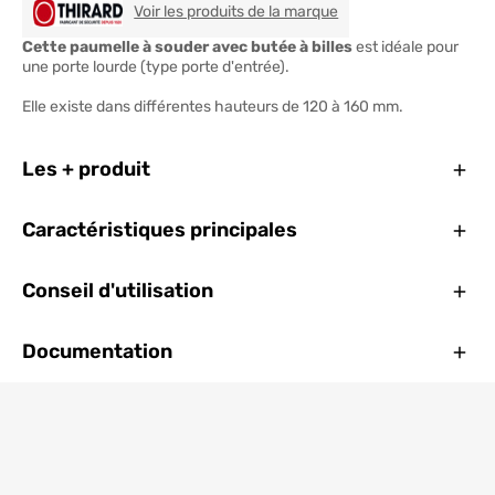
THIRARD
Voir les produits de la marque
Cette paumelle à souder avec butée à billes
est idéale pour
une porte lourde (type porte d'entrée).
Elle existe dans différentes hauteurs de 120 à 160 mm.
Ferm
Les + produit
Ferm
Caractéristiques principales
Ferm
Conseil d'utilisation
Ferm
Documentation