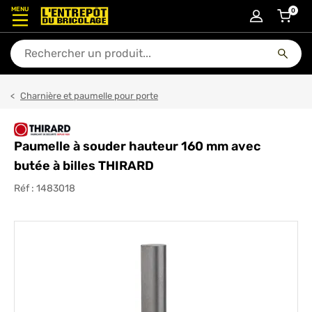
MENU
0
articl
En quoi puis-je vous aider ?
Charnière et paumelle pour porte
Paumelle à souder hauteur 160 mm avec
butée à billes THIRARD
Réf :
1483018