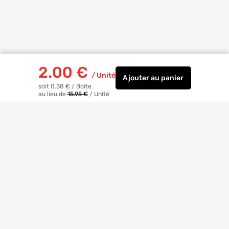
2.00
€
/
Unité
Ajouter
au panier
Papier peint vinyle e
soit 0.38 €
/
Boîte
au lieu de
15.95 €
/
Unité
Livraison à
domicile
Retrait magasin
gratuit
Echanges
et
retours
facilités
Bricoexperts
pour vous aider