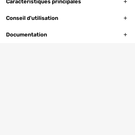
Ferm
Caractéristiques principales
Ferm
Conseil d'utilisation
Ferm
Documentation