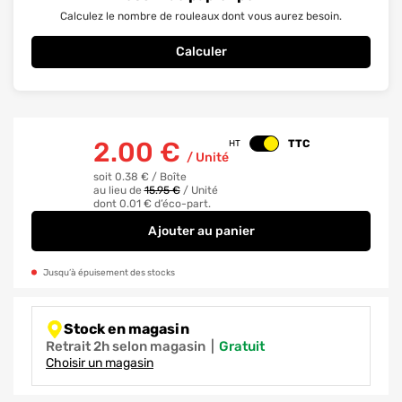
Calculez le nombre de rouleaux dont vous aurez besoin.
Calculer
2.00
€
TTC
HT
Changer le prix
/
Unité
soit 0.38 €
/
Boîte
au lieu de
15.95 €
/
Unité
dont 0.01 € d’éco-part.
Ajouter
au panier
Papier peint vinyle expansé sur 
Jusqu’à épuisement des stocks
Stock en magasin
Retrait 2h selon magasin
|
gratuit
Choisir un magasin