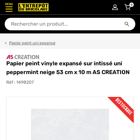
MENU
0
articl
En quoi puis-je vous aider ?
Papier peint uni expansé
Papier peint vinyle expansé sur intissé uni
peppermint neige 53 cm x 10 m AS CREATION
Réf :
1498207
DESTOCKAGE