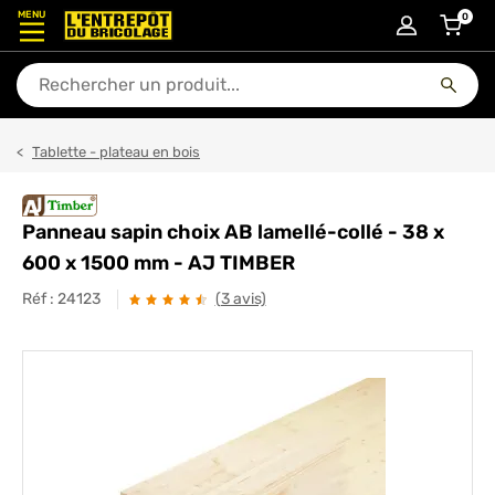
MENU
0
articl
En quoi puis-je vous aider ?
Tablette - plateau en bois
Panneau sapin choix AB lamellé-collé - 38 x
600 x 1500 mm - AJ TIMBER
Réf :
24123
(3 avis)