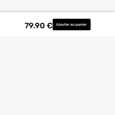
79.90
€
Ajouter
au panier
Panneau sapin choix AB l
Livraison à
domicile
Retrait magasin
gratuit
Echanges
et
retours
facilités
Bricoexperts
pour vous aider
4.6/5
(23170 avis)