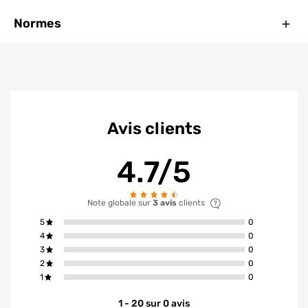
Ferm
Normes
Avis clients
4.7/5
Note globale sur
3 avis
clients
avis ont la not
5
0
avis ont la not
4
0
avis ont la not
3
0
avis ont la not
2
0
avis ont la not
1
0
1 - 20 sur 0 avis