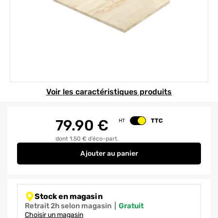
Element 1 sur 1
Voir les caractéristiques produits
79.90
€
TTC
HT
Changer le prix
dont 1.50 € d’éco-part.
Ajouter
au panier
Panneau sapin choix AB lamellé-
Stock en magasin
Retrait 2h selon magasin
|
gratuit
Choisir un magasin