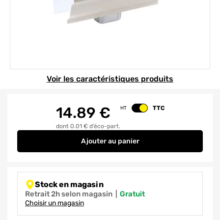
Element 1 sur 1
Voir les caractéristiques produits
14.89
€
TTC
HT
Changer le prix
dont 0.01 € d’éco-part.
Ajouter
au panier
NAISSANCE FRONTALE 60X80 AL
Stock en magasin
Retrait 2h selon magasin
|
gratuit
Choisir un magasin