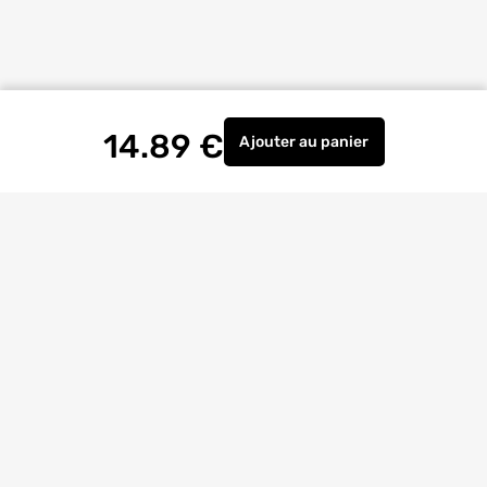
14.89
€
Ajouter
au panier
NAISSANCE FRONTALE 6
Livraison à
domicile
Retrait magasin
gratuit
Echanges
et
retours
facilités
Bricoexperts
pour vous aider