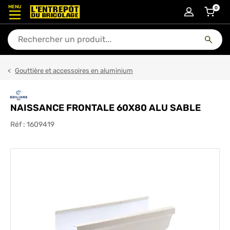
MENU
0
articl
En quoi puis-je vous aider ?
Gouttière et accessoires en aluminium
NAISSANCE FRONTALE 60X80 ALU SABLE
Réf :
1609419