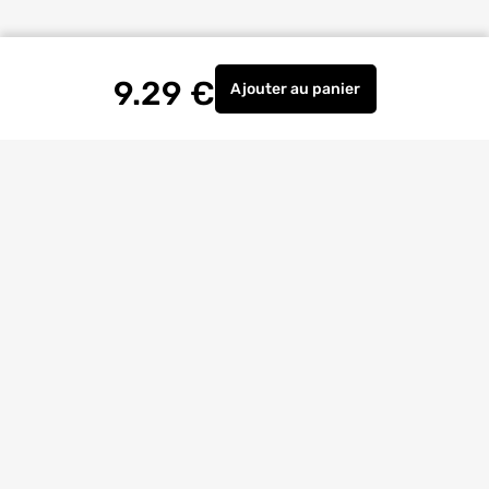
9.29
€
Ajouter
au panier
Mousseur sur rotule 2 jet
Livraison à
domicile
Retrait magasin
gratuit
Echanges
et
retours
facilités
Bricoexperts
pour vous aider
4.6/5
(23170 avis)