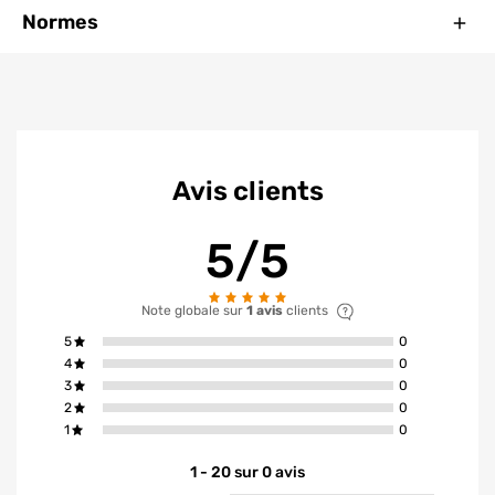
Ferm
Normes
Avis clients
5/5
Note globale sur
1 avis
clients
avis ont la not
5
0
avis ont la not
4
0
avis ont la not
3
0
avis ont la not
2
0
avis ont la not
1
0
1 - 20 sur 0 avis