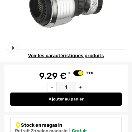
Element 1 sur 2
Voir les caractéristiques produits
9.29
€
TTC
HT
Changer le prix
Quantité
−
+
Ajouter
au panier
Mousseur sur rotule 2 jets - 10 
Stock en magasin
Retrait 2h selon magasin
|
gratuit