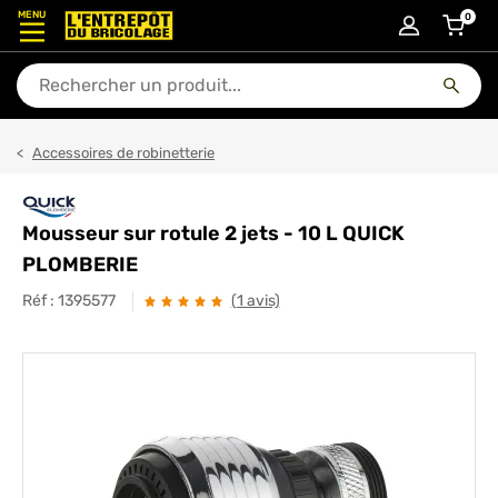
MENU
0
articl
En quoi puis-je vous aider ?
Accessoires de robinetterie
Mousseur sur rotule 2 jets - 10 L QUICK
PLOMBERIE
Réf :
1395577
(1 avis)