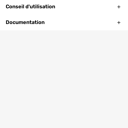
Ferm
Conseil d'utilisation
Ferm
Documentation