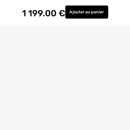
1 199.00
€
Ajouter
au panier
Montage abri de jardin
Livraison à
domicile
Retrait magasin
gratuit
Echanges
et
retours
facilités
Bricoexperts
pour vous aider
4.6/5
(23170 avis)
Entreprise
citoyenne
Avis
Clients