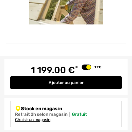
Element 1 sur 1
1 199.00
€
TTC
HT
Changer le prix
Ajouter
au panier
Montage abri de jardin / garage b
Stock en magasin
Retrait 2h selon magasin
|
gratuit
Choisir un magasin