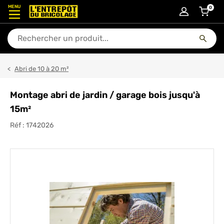
MENU
0
articl
En quoi puis-je vous aider ?
Abri de 10 à 20 m²
Montage abri de jardin / garage bois jusqu'à
15m²
Réf :
1742026