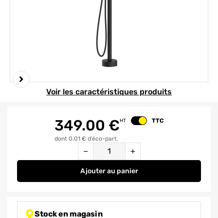
Element 1 sur 4
Voir les caractéristiques produits
349.00
€
TTC
HT
Changer le prix
dont 0.01 € d’éco-part.
Quantité
−
+
Ajouter
au panier
Mitigeur colonne pour baignoir
Stock en magasin