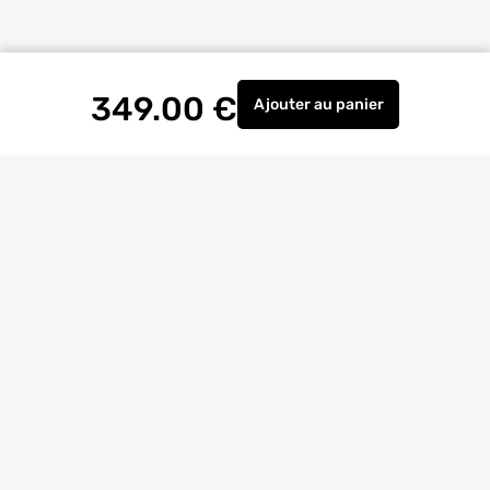
349.00
€
Ajouter
au panier
Mitigeur colonne pour
Livraison à
domicile
Retrait magasin
gratuit
Echanges
et
retours
facilités
Bricoexperts
pour vous aider
4.6/5
(23170 avis)