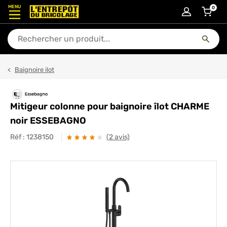
MENU
0
articl
En quoi puis-je vous aider ?
Baignoire ilot
Mitigeur colonne pour baignoire îlot CHARME
noir ESSEBAGNO
Réf :
1238150
(2 avis)