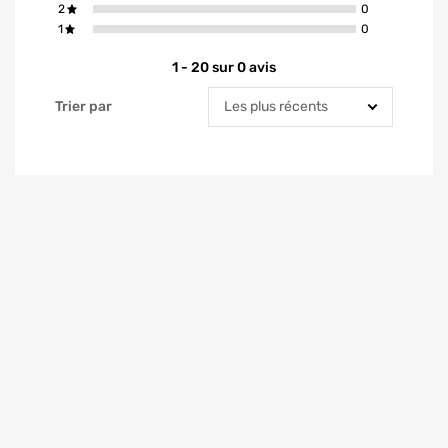
avis ont la not
2
0
avis ont la not
1
0
1 - 20 sur 0 avis
Trier par
Trier par