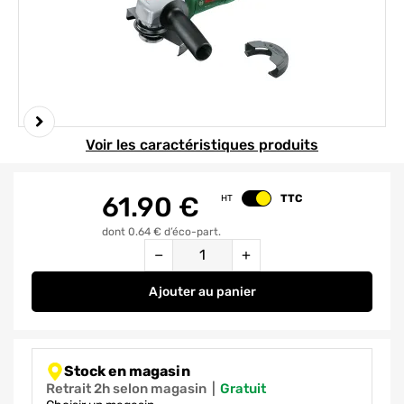
Element 1 sur 6
Voir les caractéristiques produits
61.90
€
TTC
HT
Changer le prix
dont 0.64 € d’éco-part.
Quantité
−
+
Ajouter
au panier
Meuleuse PWS 750-125 - BOSCH
Stock en magasin
Retrait 2h selon magasin
|
gratuit