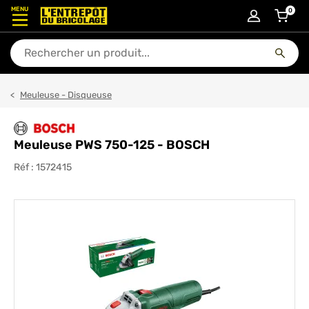
MENU
0
articl
En quoi puis-je vous aider ?
Meuleuse - Disqueuse
Meuleuse PWS 750-125 - BOSCH
Réf :
1572415