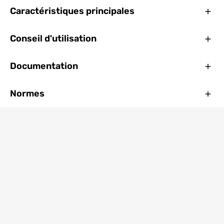
Ferm
Caractéristiques principales
Ferm
Conseil d'utilisation
Ferm
Documentation
Ferm
Normes