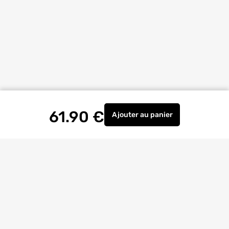
61.90
€
Ajouter
au panier
Meuleuse PWS 750-125 
Livraison à
domicile
Retrait magasin
gratuit