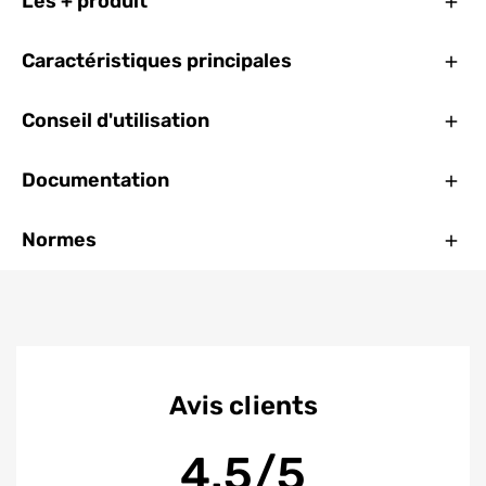
Ferm
Les + produit
Ferm
Caractéristiques principales
Ferm
Conseil d'utilisation
Ferm
Documentation
Ferm
Normes
Avis clients
4.5/5