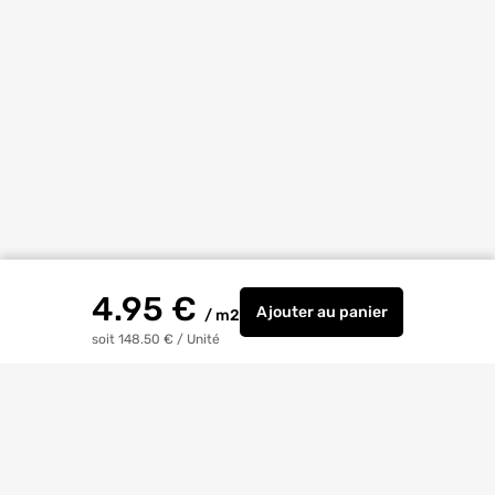
4.95
€
Ajouter
au panier
/
m2
Membrane Vario® Xtra 
soit 148.50 €
/
Unité