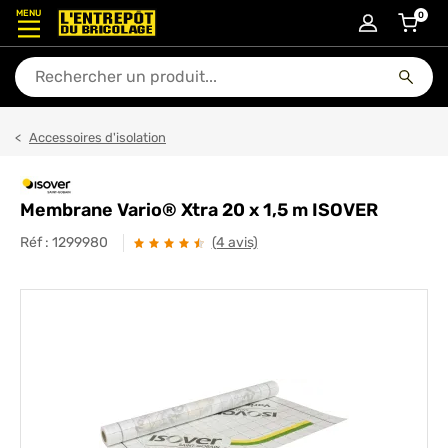
MENU
0
articl
En quoi puis-je vous aider ?
Accessoires d'isolation
Membrane Vario® Xtra 20 x 1,5 m ISOVER
Réf :
1299980
(4 avis)