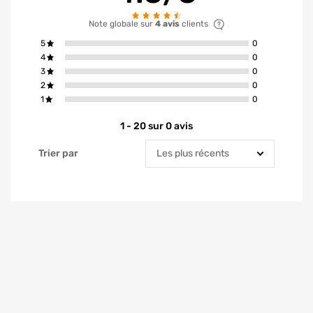
Note globale sur
4 avis
clients
avis ont la not
5
0
avis ont la not
4
0
avis ont la not
3
0
avis ont la not
2
0
avis ont la not
1
0
1 - 20 sur 0 avis
Trier par
Trier par