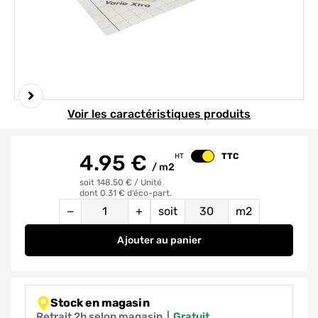
Element 1 sur 5
Voir les caractéristiques produits
4.95
€
TTC
HT
Changer le prix
/
m2
soit 148.50 €
/
Unité
dont 0.31 € d’éco-part.
Quantité
Équivalence
−
+
soit
m2
Ajouter
au panier
Membrane Vario® Xtra 20 x 1,5 m
Stock en magasin
Retrait 2h selon magasin
|
gratuit