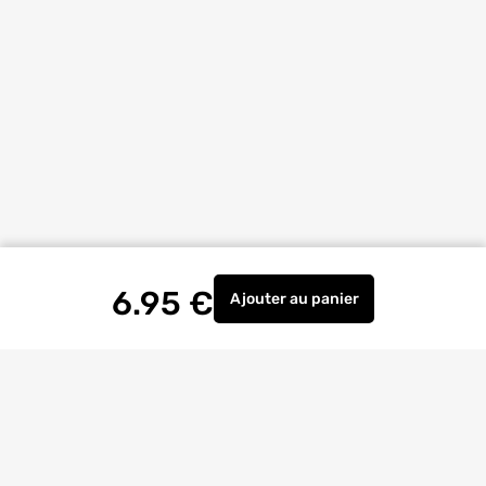
6.95
€
Ajouter
au panier
Lime d'affûtage plate 15 