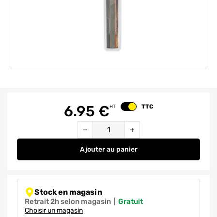
Element 1 sur 1
6.95
€
TTC
HT
Changer le prix
Quantité
−
+
Ajouter
au panier
Lime d'affûtage plate 15 cm OZAK
Stock en magasin
Retrait 2h selon magasin
|
gratuit
Choisir un magasin