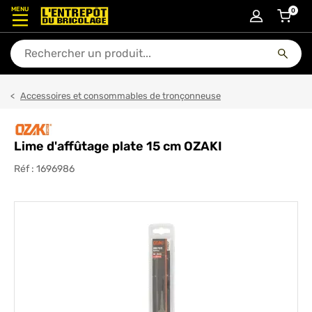
MENU
0
articl
En quoi puis-je vous aider ?
Accessoires et consommables de tronçonneuse
Lime d'affûtage plate 15 cm OZAKI
Réf :
1696986