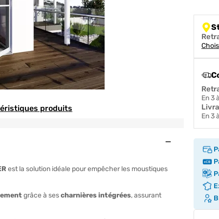
S
Retr
Chois
C
Retr
en 3
Livr
téristiques produits
en 3
Ouvert
P
Pa
GER
est la solution idéale pour empêcher les moustiques
Pa
Ex
uement
grâce à ses
charnières intégrées
, assurant
Br