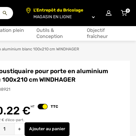
L’Entrepôt du Bricolage
0
articl
Choisir un magasin
ation plein
Outils &
Objectif
Conception
fraîcheur
 en aluminium blanc 100x210 cm WINDHAGER
oustiquaire pour porte en aluminium
c 100x210 cm WINDHAGER
88921
0.22
€
TTC
HT
Changer le prix
 € d’éco-part.
é
+
Ajouter
au panier
Kit moustiquaire pour porte en aluminiu