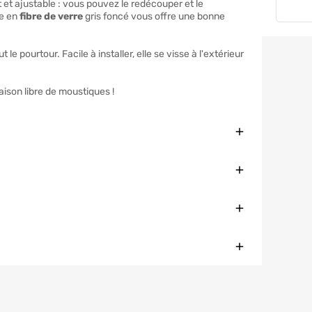
t et ajustable : vous pouvez le redécouper et le
le en
fibre de verre
gris foncé vous offre une bonne
 le pourtour. Facile à installer, elle se visse à l'extérieur
aison libre de moustiques !
Fermer
Fermer
Fermer
Fermer