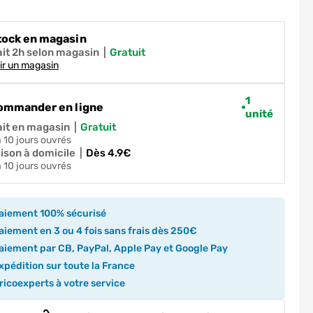
tock en magasin
ait 2h selon magasin
|
gratuit
ir un magasin
1
ommander en ligne
unité
ait en magasin
|
gratuit
 à 10 jours ouvrés
aison à domicile
|
dès 4.9€
 à 10 jours ouvrés
aiement 100% sécurisé
iement en 3 ou 4 fois sans frais dès 250€
iement par CB, PayPal, Apple Pay et Google Pay
pédition sur toute la France
icoexperts à votre service