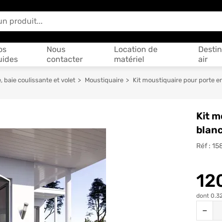
 vous aider ?
os
Nous
Location de
Destin
uides
contacter
matériel
air
, baie coulissante et volet
Moustiquaire
Kit moustiquaire pour porte
Kit m
blan
Réf :
15
12
dont 0.32
Quantit
−