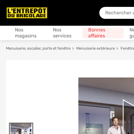
En quoi puis-je
Produits
Nos
Nos
Bonnes
N
magasins
services
affaires
g
Menuiserie, escalier, porte et fenêtre
Menuiserie extérieure
Fenêtre