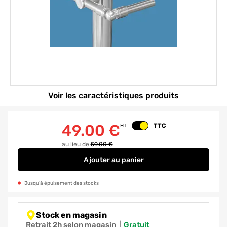
Element 1 sur 1
Voir les caractéristiques produits
49.00
€
TTC
HT
Changer le prix
au lieu de
59.00 €
Ajouter
au panier
Jonctions articulées aluminium 
Jusqu’à épuisement des stocks
Stock en magasin
Retrait 2h selon magasin
|
gratuit