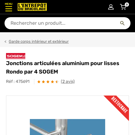
MENU
0
articl
En quoi puis-je vous aider ?
Garde corps intérieur et extérieur
Jonctions articulées aluminium pour lisses
Rondo par 4 SOGEM
Réf :
475691
(2 avis)
DESTOCKAGE