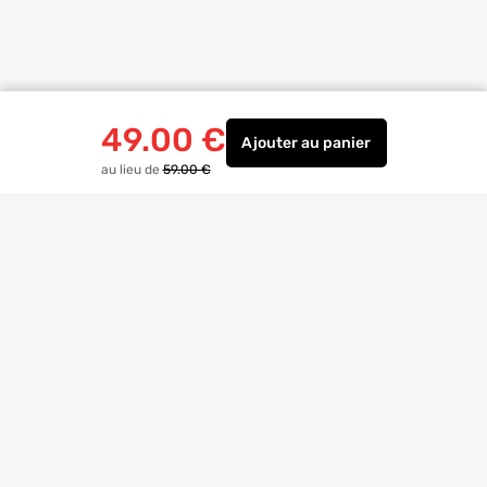
49.00
€
Ajouter
au panier
Jonctions articulées al
au lieu de
59.00 €
Livraison à
domicile
Retrait magasin
gratuit
Echanges
et
retours
facilités
Bricoexperts
pour vous aider