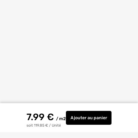
7.99
€
Ajouter
au panier
/
m2
Isolant mince COMBLE 
soit 119.85 €
/
Unité