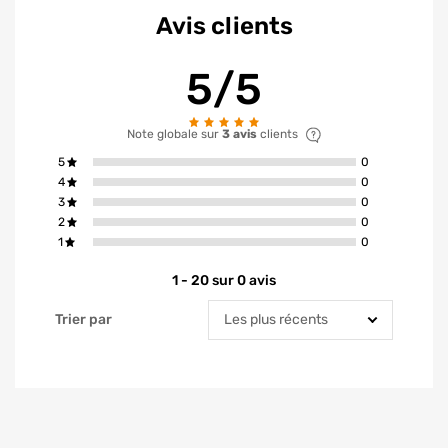
Avis clients
5/5
Note globale sur
3 avis
clients
avis ont la not
5
0
avis ont la not
4
0
avis ont la not
3
0
avis ont la not
2
0
avis ont la not
1
0
1 - 20 sur 0 avis
Trier par
Trier par