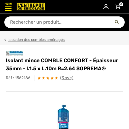
MENU
0
articl
En quoi puis-je vous aider ?
Isolation des combles aménagés
Isolant mince COMBLE CONFORT - Épaisseur
35mm - l.1.5 x L.10m R=2.64 SOPREMA®
Réf :
1562186
(3 avis)