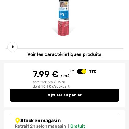
Element 1 sur 4
Voir les caractéristiques produits
7.99
€
TTC
HT
Changer le prix
/
m2
soit 119.85 €
/
Unité
dont 1.04 € d’éco-part.
Ajouter
au panier
Isolant mince COMBLE CONFORT -
Stock en magasin
Retrait 2h selon magasin
|
gratuit