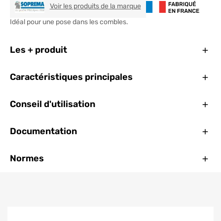
SOPREMA
Voir les produits de la marque
Idéal pour une pose dans les combles.
Ferm
Les + produit
Ferm
Caractéristiques principales
Ferm
Conseil d'utilisation
Ferm
Documentation
Ferm
Normes