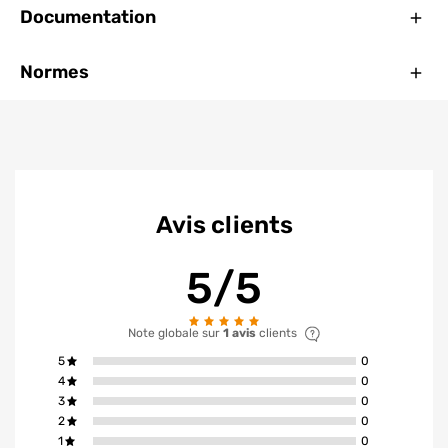
Ferm
Documentation
Ferm
Normes
Avis clients
5/5
Note globale sur
1 avis
clients
avis ont la not
5
0
avis ont la not
4
0
avis ont la not
3
0
avis ont la not
2
0
avis ont la not
1
0