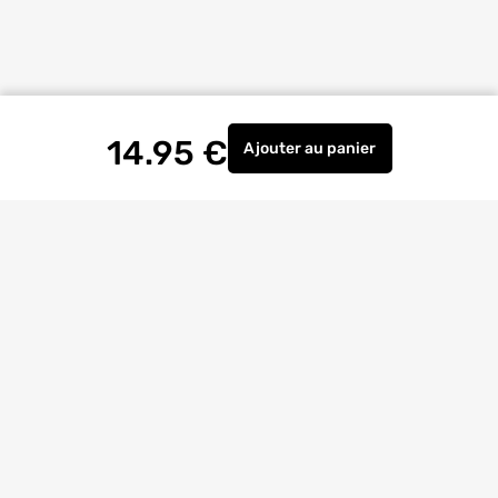
14.95
€
Ajouter
au panier
Hélice de malaxage dia
Livraison à
domicile
Retrait magasin
gratuit
Echanges
et
retours
facilités
Bricoexperts
pour vous aider