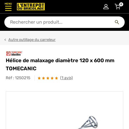
MENU
0
articl
En quoi puis-je vous aider ?
Autre outillage du carreleur
Hélice de malaxage diamètre 120 x 600 mm
TOMECANIC
Réf :
1250215
(1 avis)