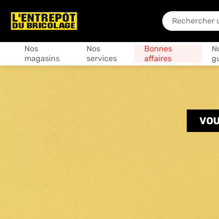
En quoi puis-je
Produits
Nos
Nos
Bonnes
N
magasins
services
affaires
g
VOU