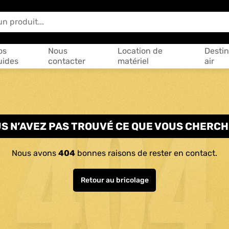
 vous aider ?
os
Nous
Location de
Destin
uides
contacter
matériel
air
S N’AVEZ PAS TROUVÉ CE QUE VOUS CHERCH
Nous avons
404
bonnes raisons de rester en contact.
Retour au bricolage