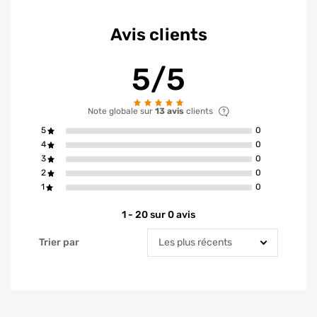
Avis clients
5/5
Note globale sur
13 avis
clients
avis ont la not
5
0
avis ont la not
4
0
avis ont la not
3
0
avis ont la not
2
0
avis ont la not
1
0
1 - 20 sur 0 avis
Trier par
Trier par