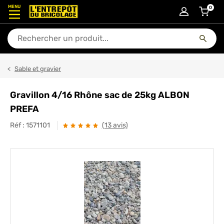
MENU
0
articl
En quoi puis-je vous aider ?
Sable et gravier
Gravillon 4/16 Rhône sac de 25kg ALBON
PREFA
Réf :
1571101
(13 avis)