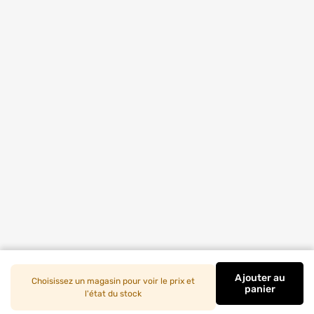
Ajouter
au
Choisissez un magasin pour voir le prix et
Gravill
panier
l'état du stock