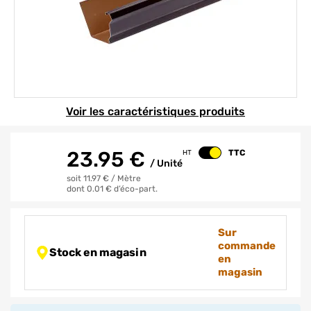
Element 1 sur 1
Voir les caractéristiques produits
23.95
€
TTC
HT
Changer le prix
/
Unité
soit 11.97 €
/
Mètre
dont 0.01 € d’éco-part.
Sur
commande
Stock en magasin
en
magasin