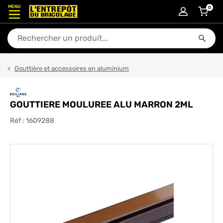
MENU
0
articl
En quoi puis-je vous aider ?
Gouttière et accessoires en aluminium
GOUTTIERE MOULUREE ALU MARRON 2ML
Réf :
1609288