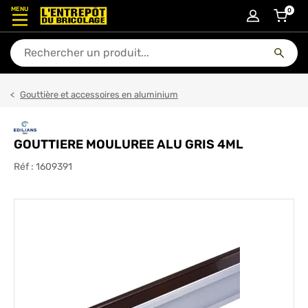
MENU
0
articl
En quoi puis-je vous aider ?
Gouttière et accessoires en aluminium
GOUTTIERE MOULUREE ALU GRIS 4ML
Réf :
1609391