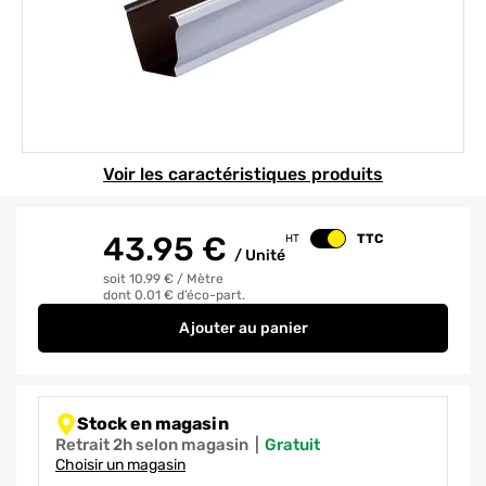
Element 1 sur 1
Voir les caractéristiques produits
43.95
€
TTC
HT
Changer le prix
/
Unité
soit 10.99 €
/
Mètre
dont 0.01 € d’éco-part.
Ajouter
au panier
GOUTTIERE MOULUREE ALU GRIS
Stock en magasin
Retrait 2h selon magasin
|
gratuit
Choisir un magasin