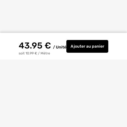
43.95
€
Ajouter
au panier
/
Unité
GOUTTIERE MOULURE
soit 10.99 €
/
Mètre
Livraison à
domicile
Retrait magasin
gratuit
Echanges
et
retours
facilités
Bricoexperts
pour vous aider