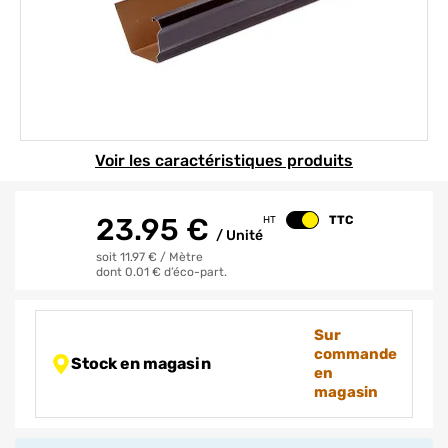
Element 1 sur 1
Voir les caractéristiques produits
23.95
€
TTC
HT
Changer le prix
/
Unité
soit 11.97 €
/
Mètre
dont 0.01 € d’éco-part.
Sur
commande
Stock en magasin
en
magasin