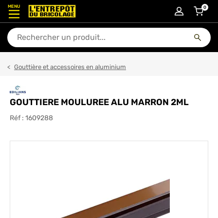
MENU
0
articl
En quoi puis-je vous aider ?
Gouttière et accessoires en aluminium
GOUTTIERE MOULUREE ALU MARRON 2ML
Réf :
1609288