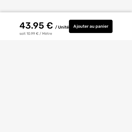
43.95
€
Ajouter
au panier
/
Unité
GOUTTIERE MOULURE
soit 10.99 €
/
Mètre
Livraison à
domicile
Retrait magasin
gratuit
Echanges
et
retours
facilités
Bricoexperts
pour vous aider
4.6/5
(23170 avis)