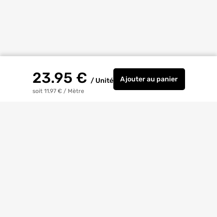
23.95
€
Ajouter
au panier
/
Unité
GOUTTIERE MOULURE
soit 11.97 €
/
Mètre
Livraison à
domicile
Retrait magasin
gratuit
Echanges
et
retours
facilités
Bricoexperts
pour vous aider