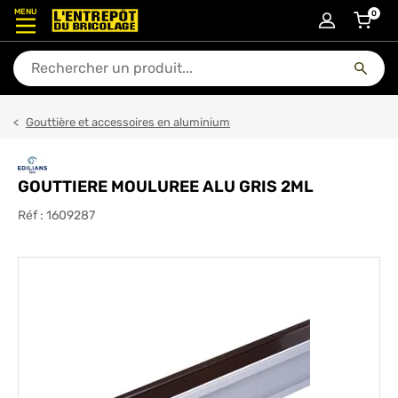
MENU
0
articl
En quoi puis-je vous aider ?
Gouttière et accessoires en aluminium
GOUTTIERE MOULUREE ALU GRIS 2ML
Réf :
1609287