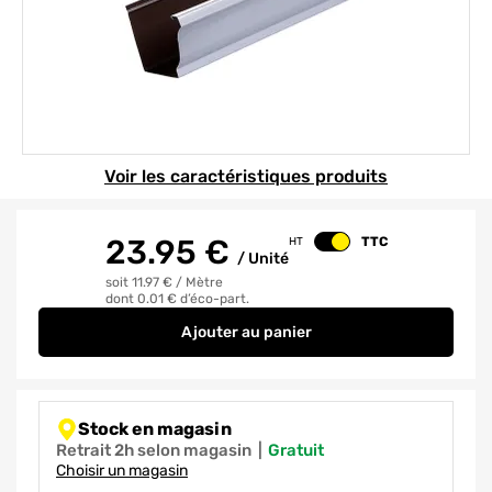
Element 1 sur 1
Voir les caractéristiques produits
23.95
€
TTC
HT
Changer le prix
/
Unité
soit 11.97 €
/
Mètre
dont 0.01 € d’éco-part.
Ajouter
au panier
GOUTTIERE MOULUREE ALU GRIS
Stock en magasin
Retrait 2h selon magasin
|
gratuit
Choisir un magasin