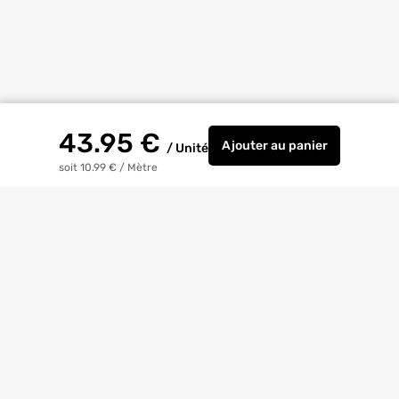
43.95
€
Ajouter
au panier
/
Unité
GOUTTIERE MOULURE
soit 10.99 €
/
Mètre
Livraison à
domicile
Retrait magasin
gratuit
Echanges
et
retours
facilités
Bricoexperts
pour vous aider