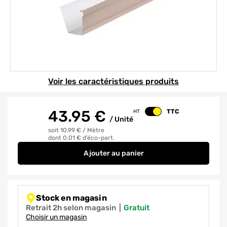
Element 1 sur 1
Voir les caractéristiques produits
43.95
€
TTC
HT
Changer le prix
/
Unité
soit 10.99 €
/
Mètre
dont 0.01 € d’éco-part.
Ajouter
au panier
GOUTTIERE MOULUREE ALU BEIG
Stock en magasin
Retrait 2h selon magasin
|
gratuit
Choisir un magasin