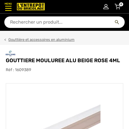
MENU
0
articl
En quoi puis-je vous aider ?
Gouttière et accessoires en aluminium
GOUTTIERE MOULUREE ALU BEIGE ROSE 4ML
Réf :
1609389