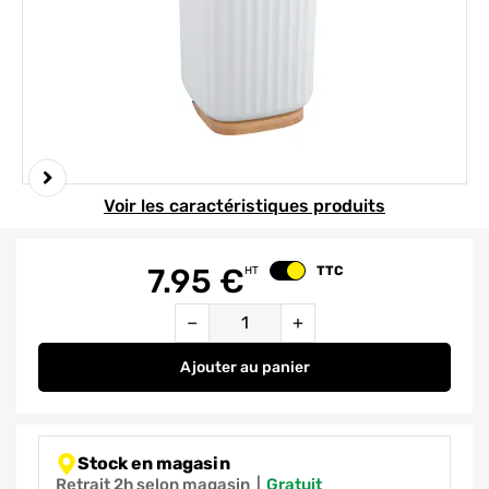
Element 1 sur 6
Voir les caractéristiques produits
7.95
€
TTC
HT
Changer le prix
Quantité
−
+
Ajouter
au panier
Gobelet brosses à dents blanc a
Stock en magasin
Retrait 2h selon magasin
|
gratuit