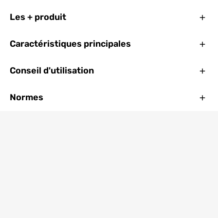
Ferm
Les + produit
Ferm
Caractéristiques principales
Ferm
Conseil d'utilisation
Ferm
Normes