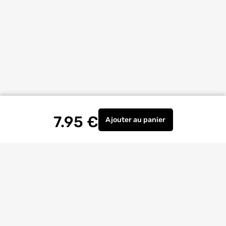
7.95
€
Ajouter
au panier
Gobelet brosses à dents b
Livraison à
domicile
Retrait magasin
gratuit