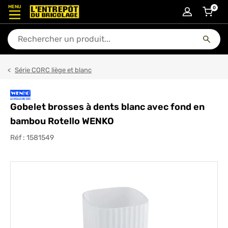
MENU
0
articl
En quoi puis-je vous aider ?
Série CORC liège et blanc
Gobelet brosses à dents blanc avec fond en
bambou Rotello WENKO
Réf :
1581549