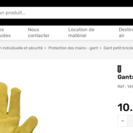
 vous aider ?
os
Nous
Location de
Destin
uides
contacter
matériel
air
individuelle et sécurité
Protection des mains - gant
Gant petit brico
Gants
Réf :
14
10
Quantit
−