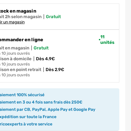
tock en magasin
ait 2h selon magasin
|
gratuit
ir un magasin
11
ommander en ligne
unités
ait en magasin
|
gratuit
 à 10 jours ouvrés
aison à domicile
|
dès 4.9€
 à 10 jours ouvrés
ison en point retrait
|
dès 2.9€
 à 10 jours ouvrés
aiement 100% sécurisé
iement en 3 ou 4 fois sans frais dès 250€
iement par CB, PayPal, Apple Pay et Google Pay
pédition sur toute la France
icoexperts à votre service