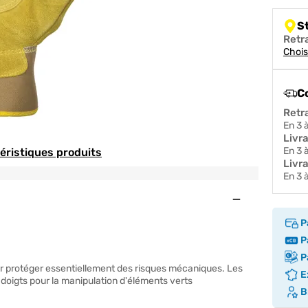
S
Retr
Chois
C
Retr
en 3
Livr
en 3
téristiques produits
Livra
en 3
Ouvert
P
Pa
Pa
 protéger essentiellement des risques mécaniques. Les
Ex
s doigts pour la manipulation d'éléments verts
Br