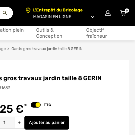
L’Entrepôt du Bricolage
0
articl
Choisir un magasin
ation plein
Outils &
Objectif
Conception
fraîcheur
lage
Gants gros travaux jardin taille 8 GERIN
 gros travaux jardin taille 8 GERIN
81653
.25
€
TTC
HT
Changer le prix
é
+
Ajouter
au panier
Gants gros travaux jardin taille 8 GERIN