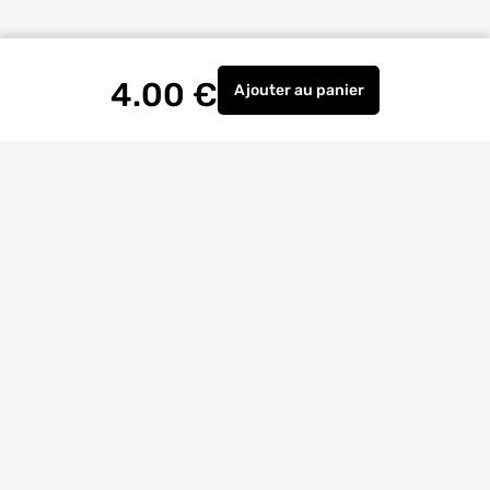
4.00
€
Ajouter
au panier
Gants de manutention la m
Livraison à
domicile
Retrait magasin
gratuit
Echanges
et
retours
facilités
Bricoexperts
pour vous aider
4.6/5
(23170 avis)