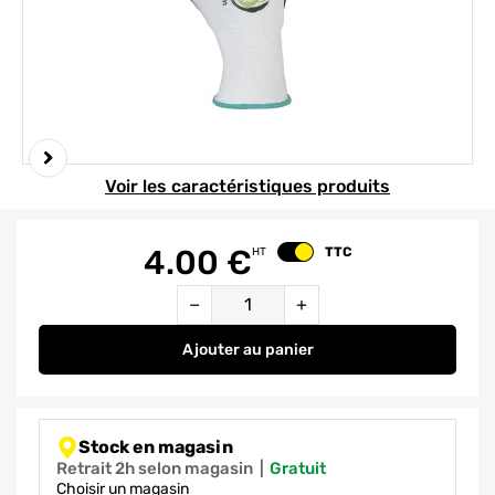
Element 1 sur 2
Voir les caractéristiques produits
4.00
€
TTC
HT
Changer le prix
Quantité
−
+
Ajouter
au panier
Gants de manutention la main ver
Stock en magasin
Retrait 2h selon magasin
|
gratuit
Choisir un magasin