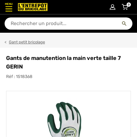
MENU
0
articl
En quoi puis-je vous aider ?
Gant petit bricolage
Gants de manutention la main verte taille 7
GERIN
Réf :
1518368