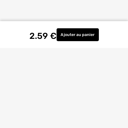
2.59
€
Ajouter
au panier
FIXATION DESCENTE ALU
Livraison à
domicile
Retrait magasin
gratuit
Echanges
et
retours
facilités
Bricoexperts
pour vous aider