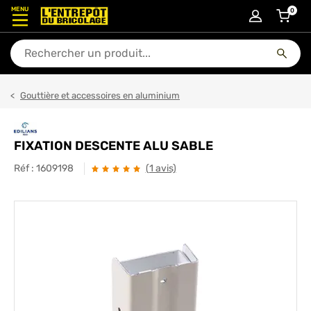
MENU
0
articl
En quoi puis-je vous aider ?
Gouttière et accessoires en aluminium
FIXATION DESCENTE ALU SABLE
Réf :
1609198
(1 avis)