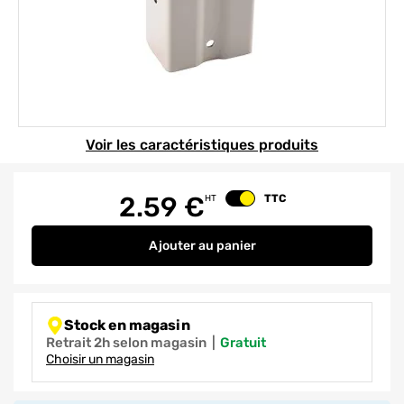
Element 1 sur 1
Voir les caractéristiques produits
2.59
€
TTC
HT
Changer le prix
Ajouter
au panier
FIXATION DESCENTE ALU SABLE
Stock en magasin
Retrait 2h selon magasin
|
gratuit
Choisir un magasin