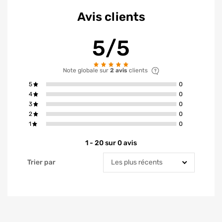
Avis clients
5/5
Note globale sur
2 avis
clients
avis ont la not
5
0
avis ont la not
4
0
avis ont la not
3
0
avis ont la not
2
0
avis ont la not
1
0
1 - 20 sur 0 avis
Trier par
Trier par