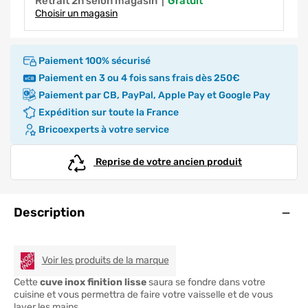
Retrait 2h selon magasin
|
gratuit
Choisir un magasin
Paiement 100% sécurisé
Paiement en 3 ou 4 fois sans frais dès 250€
Paiement par CB, PayPal, Apple Pay et Google Pay
Expédition sur toute la France
Bricoexperts à votre service
Reprise de votre ancien produit
Ouve
Description
NORD INOX
Voir les produits de la marque
Cette
cuve inox finition lisse
saura se fondre dans votre
cuisine et vous permettra de faire votre vaisselle et de vous
laver les mains.