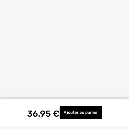
36.95
€
Ajouter
au panier
Evier de cuisine inox gr