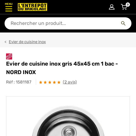
MENU
0
articl
En quoi puis-je vous aider ?
Evier de cuisine inox
Evier de cuisine inox gris 45x45 cm 1 bac -
NORD INOX
Réf :
1581187
(2 avis)