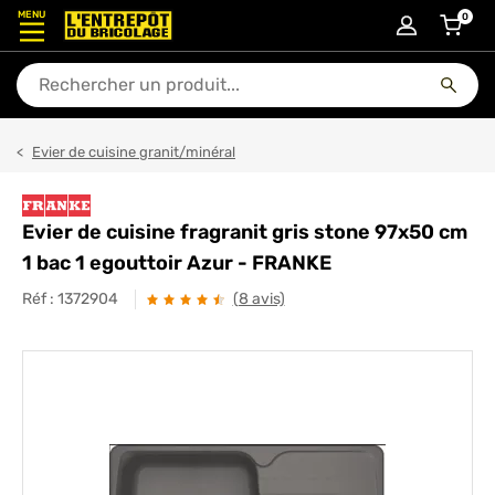
MENU
0
articl
En quoi puis-je vous aider ?
Evier de cuisine granit/minéral
Evier de cuisine fragranit gris stone 97x50 cm
1 bac 1 egouttoir Azur - FRANKE
Réf :
1372904
(8 avis)