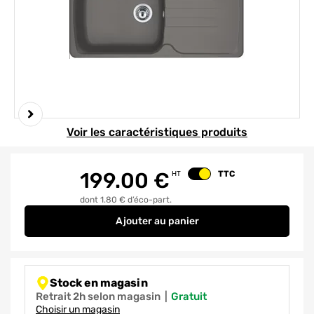
Element 1 sur 2
Voir les caractéristiques produits
199.00
€
TTC
HT
Changer le prix
dont 1.80 € d’éco-part.
Ajouter
au panier
Evier de cuisine fragranit gris s
Stock en magasin
Retrait 2h selon magasin
|
gratuit
Choisir un magasin