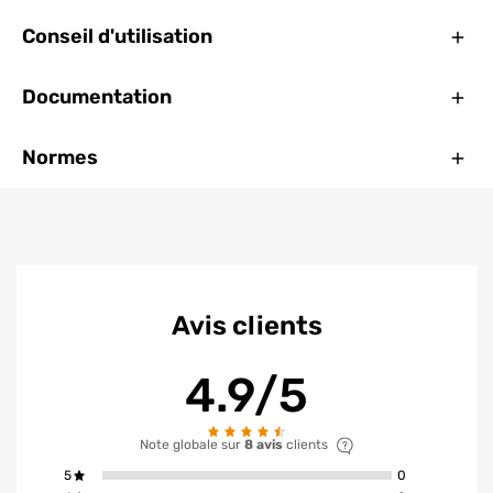
Ferm
Conseil d'utilisation
Ferm
Documentation
Ferm
Normes
Avis clients
4.9/5
Note globale sur
8 avis
clients
avis ont la not
5
0