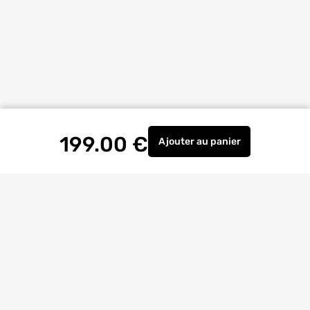
199.00
€
Ajouter
au panier
Evier de cuisine fragra
Livraison à
domicile
Retrait magasin
gratuit