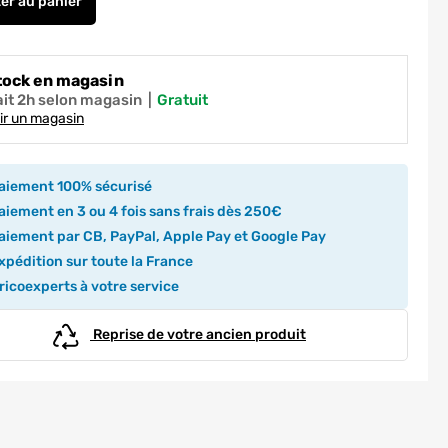
ter
au panier
Evier de cuisine composite noir graphite 97x50 cm 1 bac 1 ego
tock en magasin
ait 2h selon magasin
|
gratuit
ir un magasin
aiement 100% sécurisé
iement en 3 ou 4 fois sans frais dès 250€
iement par CB, PayPal, Apple Pay et Google Pay
pédition sur toute la France
icoexperts à votre service
Reprise de votre ancien produit