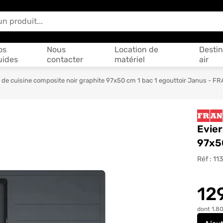
 vous aider ?
os
Nous
Location de
Destin
uides
contacter
matériel
air
r de cuisine composite noir graphite 97x50 cm 1 bac 1 egouttoir Janus - F
Evier
97x5
Réf :
11
12
dont 1.80