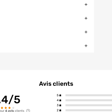
Fermer
Fermer
Fermer
Fermer
Avis clients
.4/5
5
4
3
2
 sur
6 avis
clients