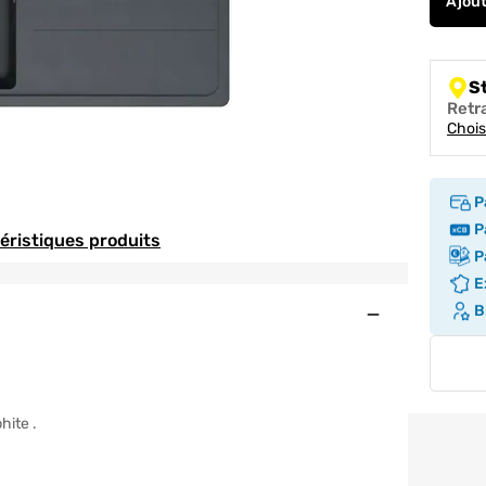
Ajou
S
Retr
Chois
P
Pa
téristiques produits
Pa
Ex
Ouvert
Br
hite .