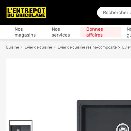
En quoi puis-je
Produits
Nos
Nos
Bonnes
N
magasins
services
affaires
g
Cuisine
Evier de cuisine
Evier de cuisine résine/composite
Evie