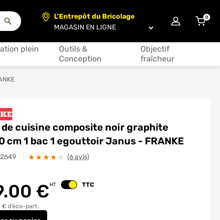
L’Entrepôt du Bricolage
0
articl
Choisir un magasin
ation plein
Outils &
Objectif
Conception
fraîcheur
RANKE
 de cuisine composite noir graphite
0 cm 1 bac 1 egouttoir Janus - FRANKE
32649
(6 avis)
9.00
€
TTC
HT
Changer le prix
 € d’éco-part.