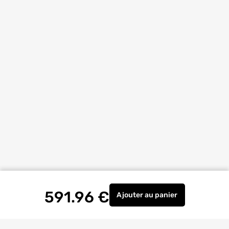
591.96
€
Ajouter
au panier
Établi 150 x 70 cm + ti