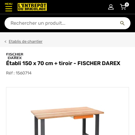
MENU
0
articl
En quoi puis-je vous aider ?
Etablis de chantier
Établi 150 x 70 cm + tiroir - FISCHER DAREX
Réf :
1560714