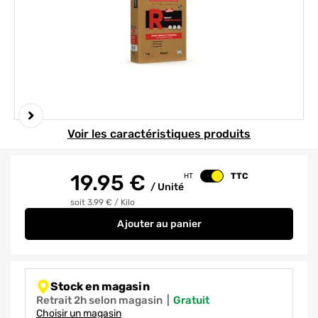
Element 1 sur 5
Voir les caractéristiques produits
19.95
€
TTC
HT
Changer le prix
/
Unité
soit 3.99 €
/
Kilo
Ajouter
au panier
Enduit de rebouchage en poudr
Stock en magasin
Retrait 2h selon magasin
|
gratuit
Choisir un magasin