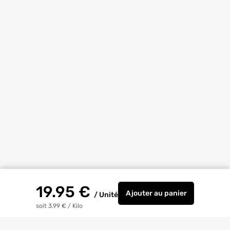
19.95
€
Ajouter
au panier
/
Unité
Enduit de rebouchag
soit 3.99 €
/
Kilo