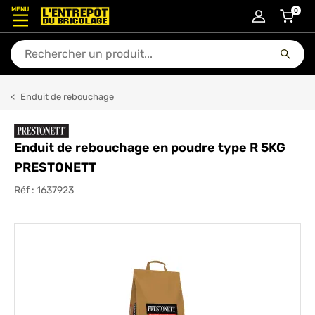
MENU
0
articl
En quoi puis-je vous aider ?
Enduit de rebouchage
Enduit de rebouchage en poudre type R 5KG
PRESTONETT
Réf :
1637923