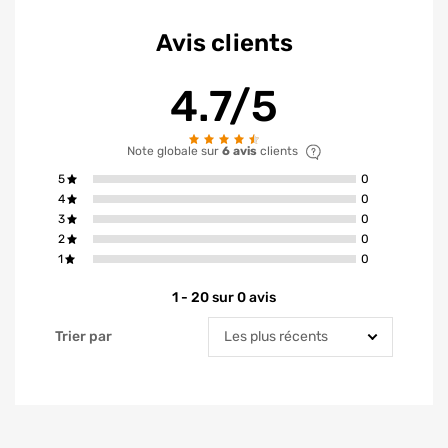
Avis clients
4.7/5
Note globale sur
6 avis
clients
avis ont la not
5
0
avis ont la not
4
0
avis ont la not
3
0
avis ont la not
2
0
avis ont la not
1
0
1 - 20 sur 0 avis
Trier par
Trier par