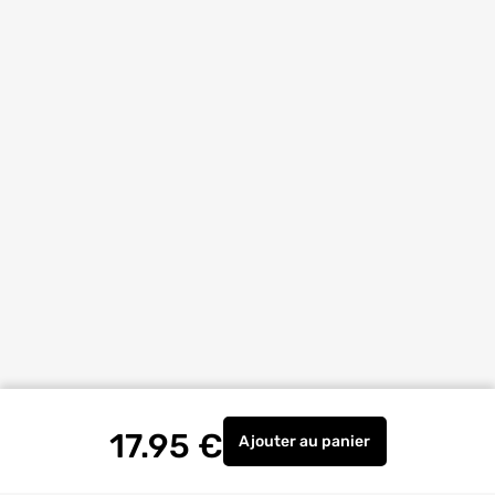
17.95
€
Ajouter
au panier
Emporte-pièce pour évie