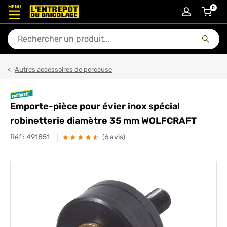
MENU
0
articl
En quoi puis-je vous aider ?
Autres accessoires de perceuse
Emporte-pièce pour évier inox spécial
robinetterie diamètre 35 mm WOLFCRAFT
Réf :
491851
(6 avis)