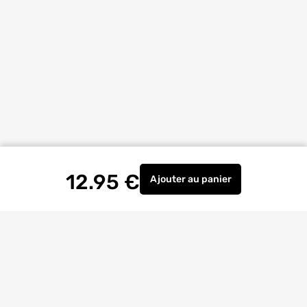
12.95
€
Ajouter
au panier
Distributeur de savon c
Livraison à
domicile
Retrait magasin
gratuit