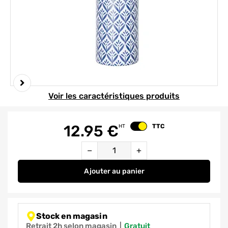
Element 1 sur 2
Voir les caractéristiques produits
12.95
€
TTC
HT
Changer le prix
Quantité
−
+
Ajouter
au panier
Distributeur de savon céramique
Stock en magasin
Retrait 2h selon magasin
|
gratuit