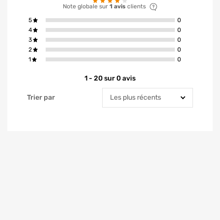
Note globale sur
1 avis
clients
avis ont la not
5
0
avis ont la not
4
0
avis ont la not
3
0
avis ont la not
2
0
avis ont la not
1
0
1 - 20 sur 0 avis
Trier par
Trier par