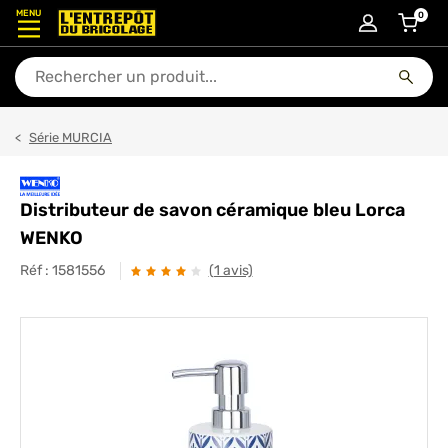
MENU
0
articl
En quoi puis-je vous aider ?
Série MURCIA
Distributeur de savon céramique bleu Lorca
WENKO
Réf :
1581556
(1 avis)