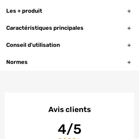
Ferm
Les + produit
Ferm
Caractéristiques principales
Ferm
Conseil d'utilisation
Ferm
Normes
Avis clients
4/5