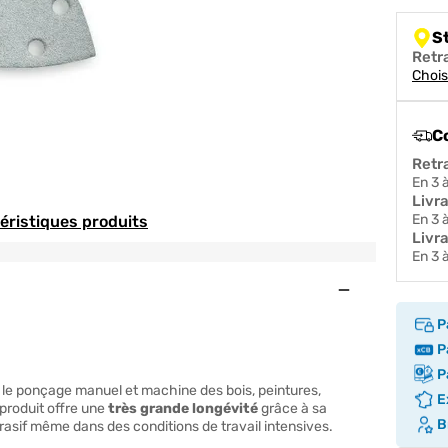
S
Retr
Chois
C
Retr
en 3
Livr
en 3
téristiques produits
Livra
en 3
Ouvert
P
Pa
Pa
le ponçage manuel et machine des bois, peintures,
Ex
 produit offre une
très grande longévité
grâce à sa
Br
brasif même dans des conditions de travail intensives.