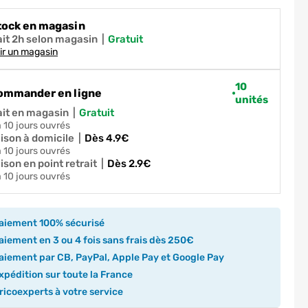
tock en magasin
ait 2h selon magasin
|
gratuit
ir un magasin
10
ommander en ligne
unités
ait en magasin
|
gratuit
 à 10 jours ouvrés
aison à domicile
|
dès 4.9€
 à 10 jours ouvrés
ison en point retrait
|
dès 2.9€
 à 10 jours ouvrés
aiement 100% sécurisé
iement en 3 ou 4 fois sans frais dès 250€
iement par CB, PayPal, Apple Pay et Google Pay
pédition sur toute la France
icoexperts à votre service