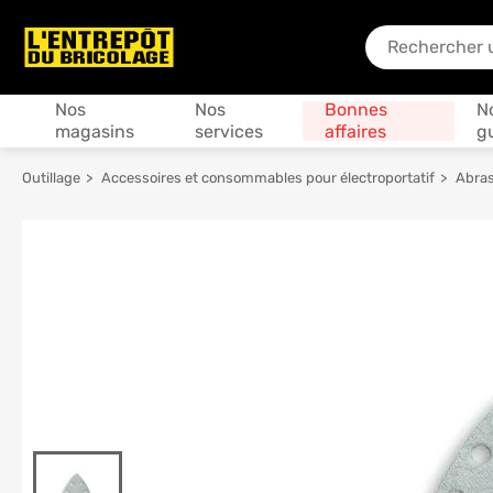
En quoi puis-je
Produits
Nos
Nos
Bonnes
N
magasins
services
affaires
g
Outillage
Accessoires et consommables pour électroportatif
Abras