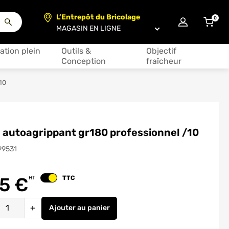
L’Entrepôt du Bricolage
0
articl
Choisir un magasin
ation plein
Outils &
Objectif
Conception
fraîcheur
10
 autoagrippant gr180 professionnel /10
99531
95
€
TTC
HT
Changer le prix
é
+
Ajouter
au panier
Delta autoagrippant gr180 professionnel /1