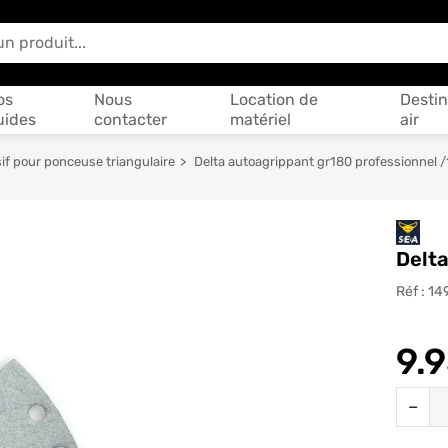
 vous aider ?
os
Nous
Location de
Destin
uides
contacter
matériel
air
if pour ponceuse triangulaire
Delta autoagrippant gr180 professionnel /
Delta
Réf :
14
9.
Quantit
−