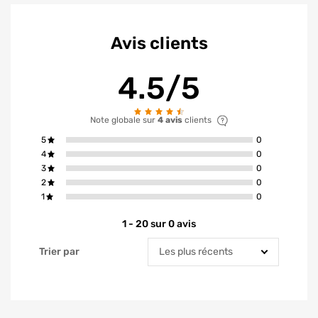
Avis clients
4.5/5
Note globale sur
4 avis
clients
avis ont la not
5
0
avis ont la not
4
0
avis ont la not
3
0
avis ont la not
2
0
avis ont la not
1
0
1 - 20 sur 0 avis
Trier par
Trier par