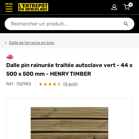
MENU
0
articl
En quoi puis-je vous aider ?
Dalle de terrasse en bois
Dalle pin rainurée traitée autoclave vert - 44 x
500 x 500 mm - HENRY TIMBER
Réf :
762983
(4 avis)