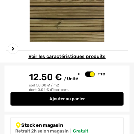
Element 1 sur 3
Voir les caractéristiques produits
12.50
€
TTC
HT
Changer le prix
/
Unité
soit 50.00 €
/
m2
dont 0.04 € d’éco-part.
Ajouter
au panier
Dalle pin rainurée traitée autoc
Stock en magasin
Retrait 2h selon magasin
|
gratuit