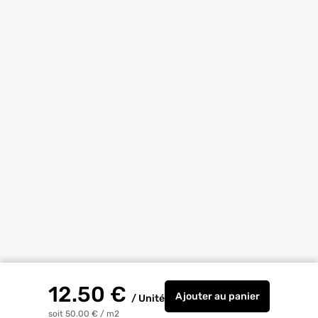
12.50
€
Ajouter
au panier
/
Unité
Dalle pin rainurée t
soit 50.00 €
/
m2