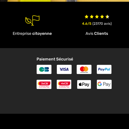
4.6/5
(23170 avis)
Entreprise
citoyenne
Avis
Clients
Paiement Sécurisé
Carte Bleue
Visa
MasterCard
Paypal
Paiement en 3 fois Cofidis
Paiement en 4 fois Cofidi
ApplePay
Google
n