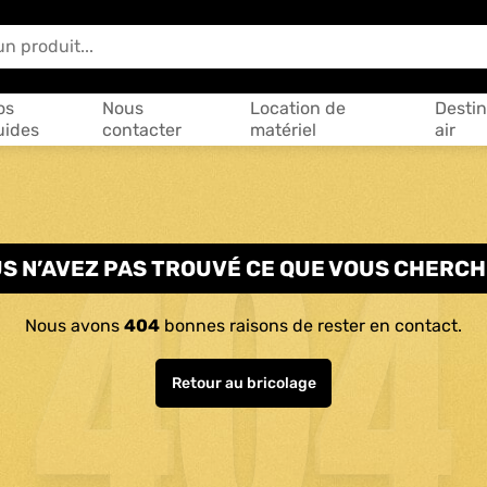
 vous aider ?
os
Nous
Location de
Destin
uides
contacter
matériel
air
S N’AVEZ PAS TROUVÉ CE QUE VOUS CHERCH
Nous avons
404
bonnes raisons de rester en contact.
Retour au bricolage