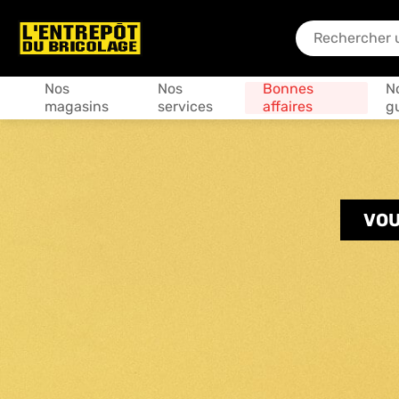
En quoi puis-je
Produits
Nos
Nos
Bonnes
N
magasins
services
affaires
g
VOU