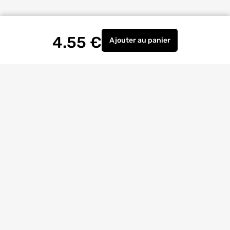
4.55
€
Ajouter
au panier
Croisillons de carrelage 
Livraison à
domicile
Retrait magasin
gratuit
Echanges
et
retours
facilités
Bricoexperts
pour vous aider
4.6/5
(23170 avis)