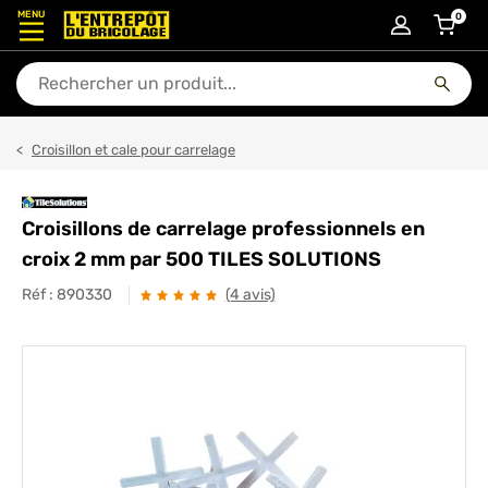
MENU
0
articl
En quoi puis-je vous aider ?
Croisillon et cale pour carrelage
Croisillons de carrelage professionnels en
croix 2 mm par 500 TILES SOLUTIONS
Réf :
890330
(4 avis)