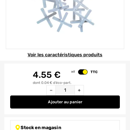
Element 1 sur 1
Voir les caractéristiques produits
4.55
€
TTC
HT
Changer le prix
dont 0.04 € d’éco-part.
Quantité
−
+
Ajouter
au panier
Croisillons de carrelage profess
Stock en magasin