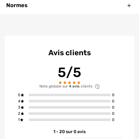
Ferm
Normes
Avis clients
5/5
Note globale sur
4 avis
clients
avis ont la not
5
0
avis ont la not
4
0
avis ont la not
3
0
avis ont la not
2
0
avis ont la not
1
0
1 - 20 sur 0 avis