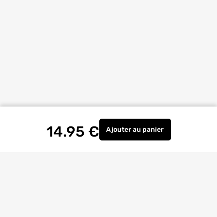
14.95
€
Ajouter
au panier
Composition de 6 tourn
Livraison à
domicile
Retrait magasin
gratuit