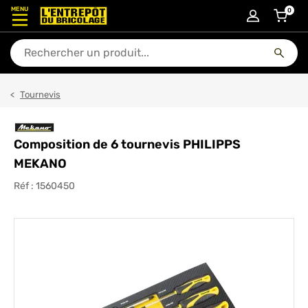
MENU
0
articl
En quoi puis-je vous aider ?
Tournevis
Composition de 6 tournevis PHILIPPS
MEKANO
Réf :
1560450