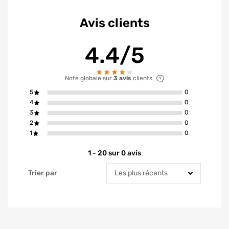
Avis clients
4.4/5
Note globale sur
3 avis
clients
avis ont la not
5
0
avis ont la not
4
0
avis ont la not
3
0
avis ont la not
2
0
avis ont la not
1
0
1 - 20 sur 0 avis
Trier par
Trier par