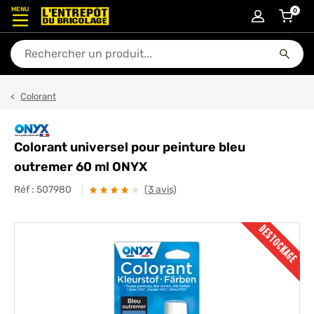
MENU
0
articl
En quoi puis-je vous aider ?
Colorant
Colorant universel pour peinture bleu
outremer 60 ml ONYX
Réf :
507980
(3 avis)
DESTOCKAGE