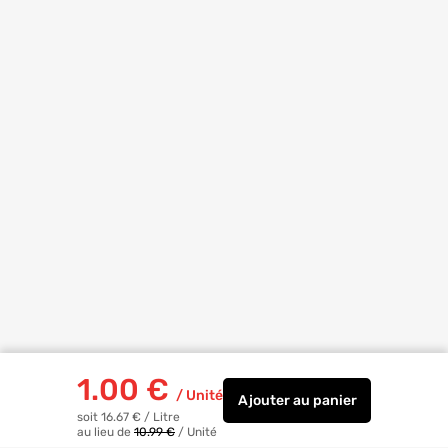
1.00
€
/
Unité
Ajouter
au panier
Colorant universel po
soit 16.67 €
/
Litre
au lieu de
10.99 €
/
Unité