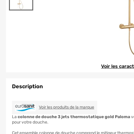
Element 1 sur 1
Element 1 sur 1
Voir les carac
Description
EUROSANIT
Voir les produits de la marque
La
colonne de douche 3 jets thermostatique gold Paloma
v
pour votre douche.
Cet ensemble colonne de douche comprend le mitigeur thermostat