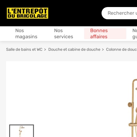
En quoi puis-je
Produits
Nos
Nos
Bonnes
N
magasins
services
affaires
g
Salle de bains et WC
Douche et cabine de douche
Colonne de dou