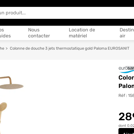
 vous aider ?
os
Nous
Location de
Destin
uides
contacter
matériel
air
che
Colonne de douche 3 jets thermostatique gold Paloma EUROSANIT
Colon
Palo
Réf :
15
28
dont 0.0