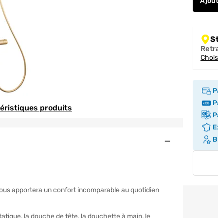
Ajou
S
Retr
Chois
P
Pa
téristiques produits
Pa
Ex
Ouvert
Br
ous apportera un confort incomparable au quotidien
ique, la douche de tête, la douchette à main, le