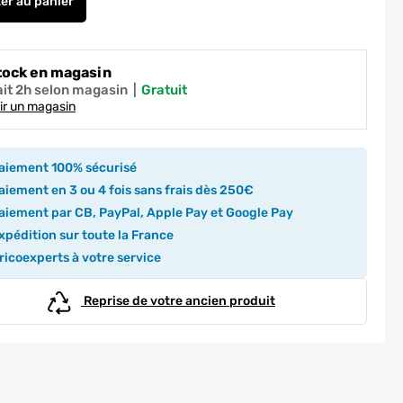
ter
au panier
Colonne de douche 3 jets thermostatique gold Paloma EUROSA
tock en magasin
ait 2h selon magasin
|
gratuit
ir un magasin
aiement 100% sécurisé
iement en 3 ou 4 fois sans frais dès 250€
iement par CB, PayPal, Apple Pay et Google Pay
pédition sur toute la France
icoexperts à votre service
Reprise de votre ancien produit