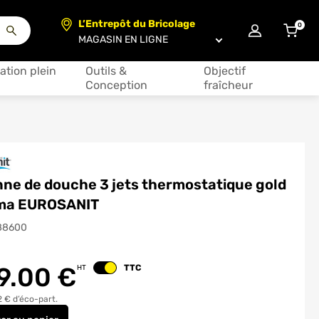
L’Entrepôt du Bricolage
0
articl
Choisir un magasin
ation plein
Outils &
Objectif
Conception
fraîcheur
ne de douche 3 jets thermostatique gold
ma EUROSANIT
88600
9.00
€
TTC
HT
Changer le prix
2 € d’éco-part.