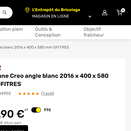
L’Entrepôt du Bricolage
0
articl
Choisir un magasin
ation plein
Outils &
Objectif
Conception
fraîcheur
le blanc 2016 x 400 x 580 mm OFITRES
ne Creo angle blanc 2016 x 400 x 580
FITRES
84902
(1 avis)
.90
€
TTC
HT
Changer le prix
 € d’éco-part.