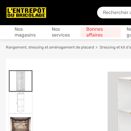
En quoi puis-je
Produits
Nos
Nos
Bonnes
N
magasins
services
affaires
g
Rangement, dressing et aménagement de placard
Dressing et kit 