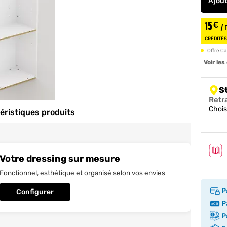
Ajou
15
€
/ 
CRÉDITÉ
Offre Ca
Voir le
S
Retr
Chois
téristiques produits
Votre dressing sur mesure
Fonctionnel, esthétique et organisé selon vos envies
P
Configurer
Pa
Pa