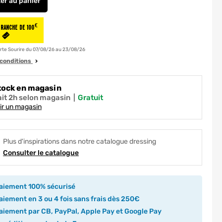
ter
au panier
Colonne Creo angle blanc 2016 x 400 x 580 mm OFITRES
€
TRANCHE DE 100
SUR LA CARTE SOURIRE
S
rte Sourire du 07/08/26 au 23/08/26
s conditions
tock en magasin
ait 2h selon magasin
|
gratuit
ir un magasin
Plus d'inspirations dans notre catalogue dressing
Consulter le catalogue
aiement 100% sécurisé
iement en 3 ou 4 fois sans frais dès 250€
iement par CB, PayPal, Apple Pay et Google Pay