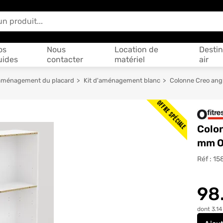
 vous aider ?
os
Nous
Location de
Destin
uides
contacter
matériel
air
d'aménagement du placard
Kit d'aménagement blanc
Colonne Creo ang
OFFRE SPÉCIALE
Colon
mm O
Réf :
15
98
dont 3.14