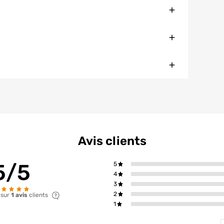
Fermer
Fermer
Fermer
Avis clients
5/5
5
4
3
2
 sur
1 avis
clients
1
T